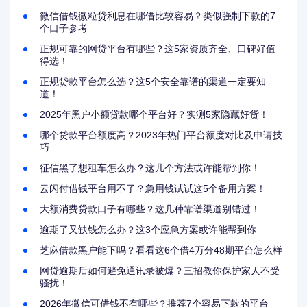
微信借钱微粒贷利息在哪借比较容易？类似强制下款的7
个口子参考
正规可靠的网贷平台有哪些？这5家资质齐全、口碑好值
得选！
正规贷款平台怎么选？这5个安全靠谱的渠道一定要知
道！
2025年黑户小额贷款哪个平台好？实测5家隐藏好货！
哪个贷款平台额度高？2023年热门平台额度对比及申请技
巧
征信黑了想租车怎么办？这几个方法或许能帮到你！
云闪付借钱平台用不了？急用钱试试这5个备用方案！
大额消费贷款口子有哪些？这几种靠谱渠道别错过！
逾期了又缺钱怎么办？这3个应急方案或许能帮到你
芝麻借款黑户能下吗？看看这6个借4万分48期平台怎么样
网贷逾期后如何避免通讯录被爆？三招教你保护家人不受
骚扰！
2026年微信可借钱不有哪些？推荐7个容易下款的平台