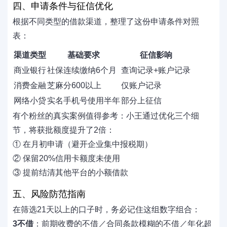
四、申请条件与征信优化
根据不同类型的借款渠道，整理了这份申请条件对照
表：
渠道类型
基础要求
征信影响
商业银行
社保连续缴纳6个月
查询记录+账户记录
消费金融
芝麻分600以上
仅账户记录
网络小贷
实名手机号使用半年
部分上征信
有个粉丝的真实案例值得参考：小王通过优化三个细
节，将获批额度提升了2倍：
① 在月初申请（避开企业集中报税期）
② 保留20%信用卡额度未使用
③ 提前结清其他平台的小额借款
五、风险防范指南
在筛选21天以上的口子时，务必记住这组数字组合：
3不借
：前期收费的不借／合同条款模糊的不借／年化超