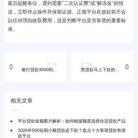
最后提醒各位，遇到需要"二次认证费"或"解冻金"的情
况，立即停止操作并保留证据。正规平台在放款前不会
以任何理由收取费用，这是判断平台是否靠谱的重要标
准。
上一篇
下一篇
银行贷款3000利息
黑贷款马上下款的口
怎么算？搞懂这些细
子未成年？这些坑千
节不吃亏
万别踩！
相关文章
平台贷款金额图片解析：如何根据额度选择合适贷款产品
2026年500短期小额贷款必下款？盘点十大靠谱贷款有借
款平台