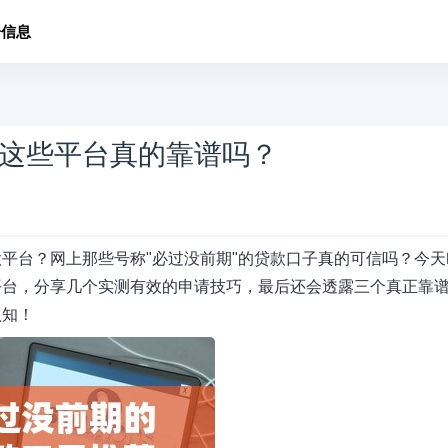
子信息
这些平台真的靠谱吗？
平台？网上那些号称"必过没前期"的贷款口子真的可信吗？今天
平台，分享几个实测有效的申请技巧，最后还会透露三个真正靠
认知！