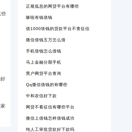
正规低息的网贷平台有哪些
这些
哆啦有钱借钱
借1000块钱的贷款平台不查征信
微信借钱五万怎么借
手机借钱怎么借钱
马上金融分期手机
黑户网贷平台查询
的好
Qq微信借钱的有哪些
中和农信好下款
大家
网贷不看征信有哪些平台
微信上借钱怎样借钱成功
纯人工审批贷款好下款吗