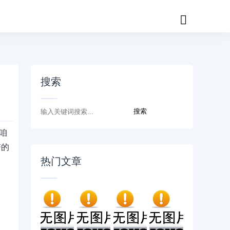
搜索
咱
谱的
热门文章