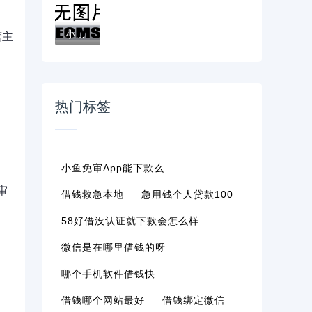
小额贷款秒到账app？盘点8个最新包下款口子...
营主
热门标签
小鱼免审app能下款么
审
借钱救急本地
急用钱个人贷款100
58好借没认证就下款会怎么样
微信是在哪里借钱的呀
哪个手机软件借钱快
借钱哪个网站最好
借钱绑定微信