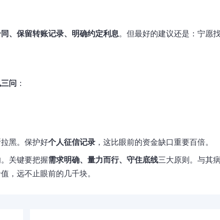
合同、保留转账记录、明确约定利息
。但最好的建议还是：宁愿
魂三问
：
断拉黑。保护好
个人征信记录
，这比眼前的资金缺口重要百倍。
的。关键要把握
需求明确、量力而行、守住底线
三大原则。与其
价值，远不止眼前的几千块。