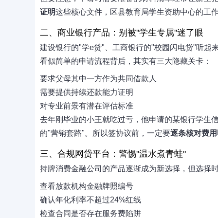
证明
这些核心文件，区县教育局学生资助中心的工
二、商业银行产品：别被"学生专属"迷了眼
建设银行的"学e贷"、工商银行的"校园闪电贷"听
看似简单的申请流程背后，其实有三大隐藏关卡：
要求父母其中一方作为共同借款人
需要提供持续还款能力证明
对专业前景有潜在评估标准
去年刚毕业的小王就吃过亏，他申请的某银行学生信用
的"营销套路"。所以签协议前，一定要
逐条核对费用
三、合规网贷平台：警惕"温水煮青蛙"
持牌消费金融公司的产品逐渐成为新选择，但选择
查看放款机构金融牌照编号
确认年化利率不超过24%红线
检查合同是否存在服务费陷阱