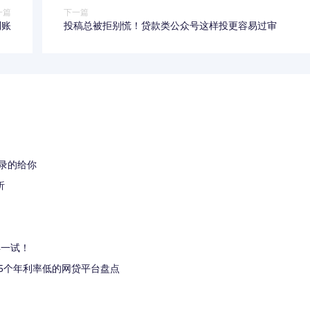
一篇
下一篇
到账
投稿总被拒别慌！贷款类公众号这样投更容易过审
录的给你
析
得一试！
5个年利率低的网贷平台盘点