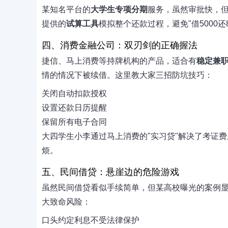
某知名平台的
大学生专项分期
服务，虽然审批快，
提供的
试算工具
模拟整个还款过程，避免"借5000还8
四、消费金融公司：双刃剑的正确握法
捷信、马上消费等持牌机构的产品，适合有
稳定兼
情的情况下被续借。这里教大家三招防坑技巧：
关闭自动扣款授权
设置还款日历提醒
保留所有电子合同
大四学生小李通过马上消费的"实习贷"解决了考证
烦。
五、民间借贷：悬崖边的危险游戏
虽然民间借贷看似手续简单，但某高校曝光的案例显
大致命风险：
口头约定利息不受法律保护