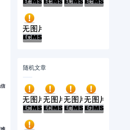
成黑户了哪里可以借钱急用啊，2025五大专属...
支付宝借钱平台哪个靠谱？实测这5款低息灵活...
黑户借款必下口子：2025推荐5个通过率100%的...
知乎推荐！借钱哪个平台靠谱？这5个低息正规...
支付宝借钱平台哪个好？实测推荐这3个靠谱低...
随机文章
地信
360借款那个容易借？超详细测评+真实体验，...
不看征信的贷款平台的话，可以看看这7个哪些...
揭秘！不看征信也能下款的网贷平台，欠款多...
1到3千的秒借平台？看看这7个无视黑白100%秒...
困难