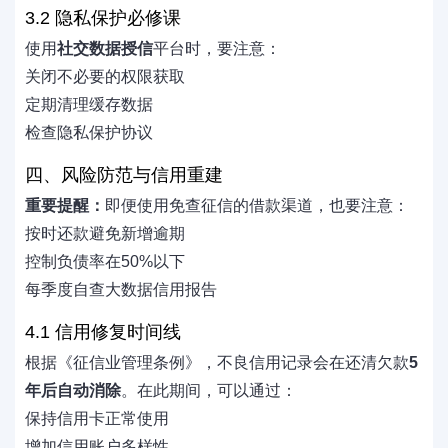
3.2 隐私保护必修课
使用
社交数据授信
平台时，要注意：
关闭不必要的权限获取
定期清理缓存数据
检查隐私保护协议
四、风险防范与信用重建
重要提醒：
即便使用免查征信的借款渠道，也要注意：
按时还款避免新增逾期
控制负债率在50%以下
每季度自查大数据信用报告
4.1 信用修复时间线
根据《征信业管理条例》，不良信用记录会在还清欠款
5
年后自动消除
。在此期间，可以通过：
保持信用卡正常使用
增加信用账户多样性