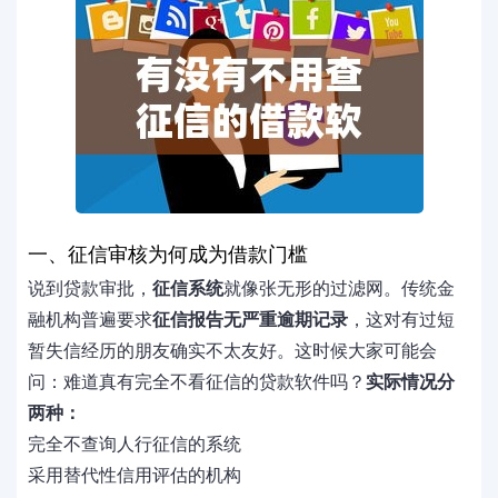
一、征信审核为何成为借款门槛
说到贷款审批，
征信系统
就像张无形的过滤网。传统金
融机构普遍要求
征信报告无严重逾期记录
，这对有过短
暂失信经历的朋友确实不太友好。这时候大家可能会
问：难道真有完全不看征信的贷款软件吗？
实际情况分
两种：
完全不查询人行征信的系统
采用替代性信用评估的机构