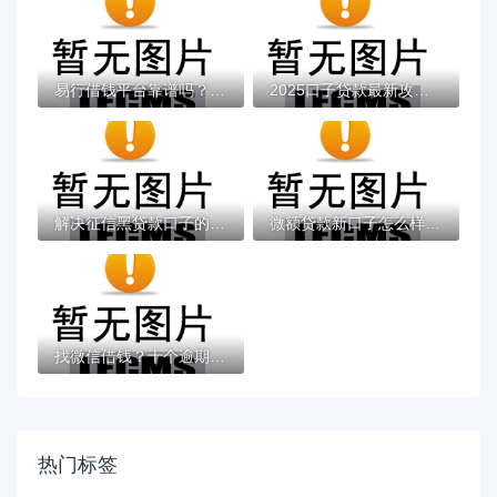
易行借钱平台靠谱吗？实测体验+这些细节要注...
2025口子贷款最新攻略：3分钟搞懂申贷细节+...
解决征信黑贷款口子的6个贷款推广平台分享
微额贷款新口子怎么样？靠谱吗？一文解析最...
找微信借钱？十个逾期也不怕的现在可以借钱...
热门标签