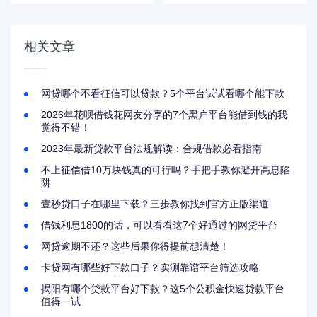
速找到适合自己的借
避坑技巧
款渠道？
相关文章
网贷哪个不看征信可以贷款？5个平台试试看哪个能下款
2026年花呗借钱花网友分享的7个黑户平台能借到钱的我
觉得不错！
2023年最新贷款平台法规解读：合规借款必看指南
不上征信借10万块钱真的可行吗？手把手教你避开高息陷
阱
壹秒贷口子在哪里下载？三步教你找到官方正版渠道
借钱利息1800的话，可以看看这7个好通过的网贷平台
网贷逾期不还？这些后果你得提前想清楚！
卡贷网有哪些好下款口子？实测靠谱平台筛选攻略
揭阳有哪个贷款平台好下款？这5个公积金快速贷款平台
值得一试