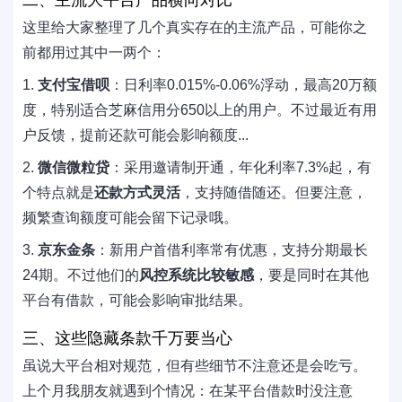
二、主流大平台产品横向对比
这里给大家整理了几个真实存在的主流产品，可能你之
前都用过其中一两个：
1.
支付宝借呗
：日利率0.015%-0.06%浮动，最高20万额
度，特别适合芝麻信用分650以上的用户。不过最近有用
户反馈，提前还款可能会影响额度...
2.
微信微粒贷
：采用邀请制开通，年化利率7.3%起，有
个特点就是
还款方式灵活
，支持随借随还。但要注意，
频繁查询额度可能会留下记录哦。
3.
京东金条
：新用户首借利率常有优惠，支持分期最长
24期。不过他们的
风控系统比较敏感
，要是同时在其他
平台有借款，可能会影响审批结果。
三、这些隐藏条款千万要当心
虽说大平台相对规范，但有些细节不注意还是会吃亏。
上个月我朋友就遇到个情况：在某平台借款时没注意