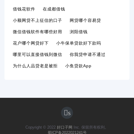
借钱花软件
在成都借钱
小额网贷不上征信的口子
网贷哪个容易贷
微信借钱软件有哪些好用
浏阳借钱
花户哪个网贷好下
小牛保单贷款好下款吗
哪里可以直接借钱到微信
你我贷申请不通过
为什么人品贷老是被拒
小鱼贷款app
s
Copyright © 2022
好口子网
Inc. 保留所有权利。
蜀ICP备2022021241号