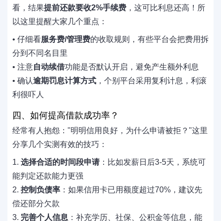
看，结果
提前还款要收2%手续费
，这可比利息还高！所
以这里提醒大家几个重点：
• 仔细看
服务费/管理费
的收取规则，有些平台会把费用拆
分到不同名目里
• 注意
自动续借
功能是否默认开启，避免产生额外利息
• 确认
逾期罚息计算方式
，个别平台采用复利计息，利滚
利很吓人
四、如何提高借款成功率？
经常有人抱怨："明明信用良好，为什么申请被拒？"这里
分享几个实测有效的技巧：
1.
选择合适的时间段申请
：比如发薪日后3-5天，系统可
能判定还款能力更强
2.
控制负债率
：如果信用卡已用额度超过70%，建议先
偿还部分欠款
3.
完善个人信息
：补充学历、社保、公积金等信息，能