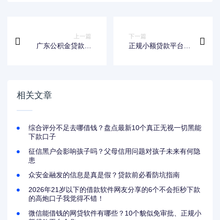
上一篇
下一篇
广东公积金贷款平
正规小额贷款平台有
台：申请条件、流程
哪些？10个靠谱渠道
及利率指南
推荐
相关文章
综合评分不足去哪借钱？盘点最新10个真正无视一切黑能
下款口子
征信黑户会影响孩子吗？父母信用问题对孩子未来有何隐
患
众安金融发的信息是真是假？贷款前必看防坑指南
2026年21岁以下的借款软件网友分享的6个不会拒秒下款
的高炮口子我觉得不错！
微信能借钱的网贷软件有哪些？10个貌似免审批、正规小