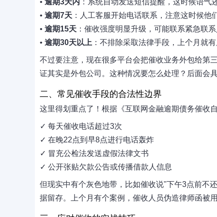
•
逾期3天内
：系统自动发送短信提醒，这时候语气
•
逾期7天
：人工客服开始电话联系，注意这时候他
•
逾期15天
：催收强度明显升级，可能联系紧急联系
•
逾期30天以上
：不排除采取法律手段，上个月就有
不过要注意，现在很多平台会把催收业务外包给第
证其实是外包公司。这种情况要怎么处理？后面会
二、常见催收手段的合法性边界
这里得划重点了！根据《互联网金融逾期债务催收
✓ 每天催收电话超过3次
✓ 在晚22点到早8点进行电话轰炸
✓ 冒充公检法发送虚假法律文书
✓ 公开张贴欠款公告或传播借款人信息
但现实中有个灰色地带，比如催收说"下午3点前不
据留存。上个月有个案例，催收人员伪造律师函被用