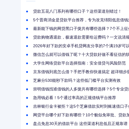
贷款五花八门系列有哪些口子？这些渠道别错过！
5个晋商消金是贷款平台推荐，专为攻克绵阳低息借钱
最新能下钱的网贷黑口子拢共有哪些选择？7个不上征
贷款购物遇退款，极速退款需要给运费吗？一文说清
2026年好下款的安卓手机贷网友分享的7个满19岁
微信怎么就可以借钱了呢？十大贷款好做不看征信的
大学生网络贷款平台选择指南：安全借贷与风险防范
京东借钱到底怎么借？手把手教你快速搞定 超详细步
芝麻分530能秒下款吗？这些低门槛平台实测有效
崇明借钱找谁借钱的人多拢共有哪些选择？5个专业贷
急用钱必看！5个通过率高的正规借钱平台推荐
吉林银行金卡被拒？这5个芝麻借款实时到账速借口子
网贷平台哪个好下款有哪些？10个貌似免审批、贷款
盘点免息30天的借款平台 这些渠道利息低且正规靠谱