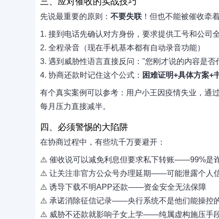
三、应对催收的实战技巧
先说最重要的原则：
不要失联
！但也不能被催收牵着
1. 接到电话先确认对方身份，要求提供工号和公司
2. 全程录音（现在手机基本都有自动录音功能）
3. 遇到威胁性语言直接反问："您刚才说的内容是否
4. 协商还款时记住这个公式：
困难证明+具体方案+
有个真实案例可以参考：用户小王因疫情失业，通过
每月压力直接减半。
四、必须警惕的大陷阱
在协商过程中，有些坑千万要避开：
⚠️ 催收说可以减免利息但要求私下转账——99%是
⚠️ 让关注非官方公众号办理延期——可能泄露个人
⚠️ 诱导下载不明APP还款——资金安全无法保障
⚠️ 承诺消除征信记录——央行系统不是他们能操控
⚠️ 威胁不还款就影响子女上学——纯属虚构施压手