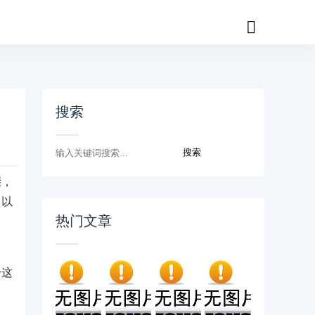
搜索
骤，
，以
热门文章
分这