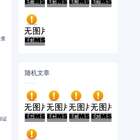
成黑户了哪里可以借钱急用啊，2025五大专属...
支付宝借钱平台哪个靠谱？实测这5款低息灵活...
黑户借款必下口子：2025推荐5个通过率100%的...
知乎推荐！借钱哪个平台靠谱？这5个低息正规...
来查
支付宝借钱平台哪个好？实测推荐这3个靠谱低...
随机文章
二手车贷款最新口子有哪些？手把手教你选对...
十四天贷款口子大揭秘：靠谱平台一网打尽，...
省呗贷款实用技巧：5招教你低息省钱，轻松解...
2026手机微信借钱，差5000元就选这5个平台
和证