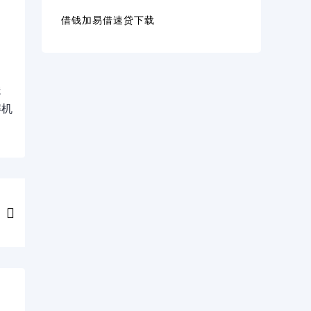
借钱加易借速贷下载
援
解机