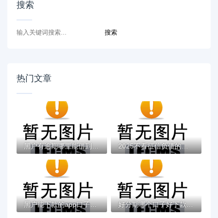
搜索
热门文章
黑户有逾期哪里能借到钱啊急用！看这5个黑户...
2025不看征信负债的网贷百分百下款，最新5个...
黑户能下款的app口子有哪些？今天带来10款黑...
好分期哪个口子好下款？老哥实测避坑贷款平...