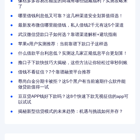
像桔多多容易出额度的商城有哪些隐藏福利？实测攻略来
了
哪里借钱利息低又可靠？这几种渠道安全划算值得选！
最新发布微信哪里能借钱，私人借钱2千元有这5个渠道
武汉微信贷款口子如何选？靠谱渠道解析+避坑指南
苹果x用户实测推荐：当前靠谱下款口子这样选
什么借款平台利息低？实测这几家正规低息平台更划算！
撸口子下款快技巧大揭秘，这些方法让你轻松过审秒到账
借钱不看征信？7个靠谱融资平台推荐
尊尚白金分期卡被拒？这5个黑户有当前逾期什么软件能
做贷款值得一试
豆豆贷APP钱好下款吗？这8个快速下款无视征信的app可
以试试
揭秘新型信贷模式的未来趋势：机遇与挑战如何并存？