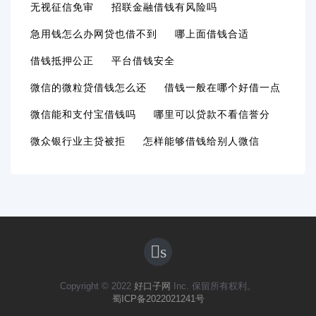
无视征信免审
招联金融借钱有风险吗
急用钱怎么办网贷也借不到
哪上面借钱合适
借钱抵押公正
平台借钱安全
微信的微粒贷借钱怎么还
借钱一般在哪个好借一点
微信能和支付宝借钱吗
哪里可以贷款不看信誉分
微众银行业主贷被拒
怎样能够借钱给别人微信
s
Copyright © 2022
好口子网
Inc. 保留所有权利。
蜀ICP备2022021241号