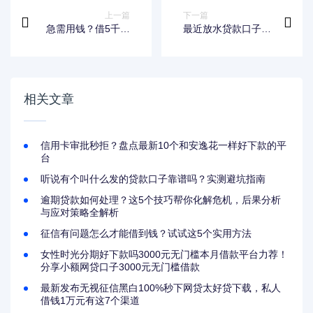
上一篇
下一篇
急需用钱？借5千马
最近放水贷款口子有
上到账私人放款渠道
哪些？贴吧热议平台
解析，快速到账技巧
全解析
全分享！
相关文章
信用卡审批秒拒？盘点最新10个和安逸花一样好下款的平
台
听说有个叫什么发的贷款口子靠谱吗？实测避坑指南
逾期贷款如何处理？这5个技巧帮你化解危机，后果分析
与应对策略全解析
征信有问题怎么才能借到钱？试试这5个实用方法
女性时光分期好下款吗3000元无门槛本月借款平台力荐！
分享小额网贷口子3000元无门槛借款
最新发布无视征信黑白100%秒下网贷太好贷下载，私人
借钱1万元有这7个渠道