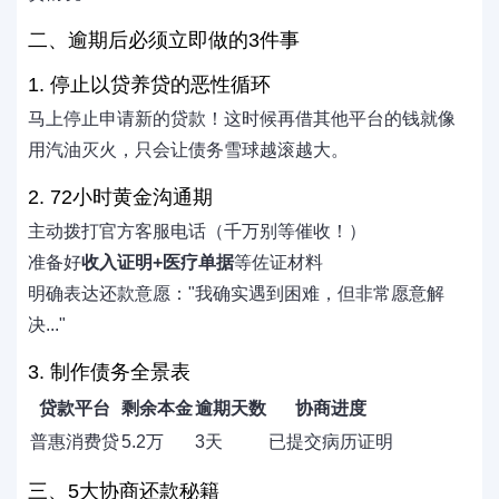
二、逾期后必须立即做的3件事
1. 停止以贷养贷的恶性循环
马上停止申请新的贷款！这时候再借其他平台的钱就像
用汽油灭火，只会让债务雪球越滚越大。
2. 72小时黄金沟通期
主动拨打官方客服电话（千万别等催收！）
准备好
收入证明+医疗单据
等佐证材料
明确表达还款意愿："我确实遇到困难，但非常愿意解
决..."
3. 制作债务全景表
贷款平台
剩余本金
逾期天数
协商进度
普惠消费贷
5.2万
3天
已提交病历证明
三、5大协商还款秘籍