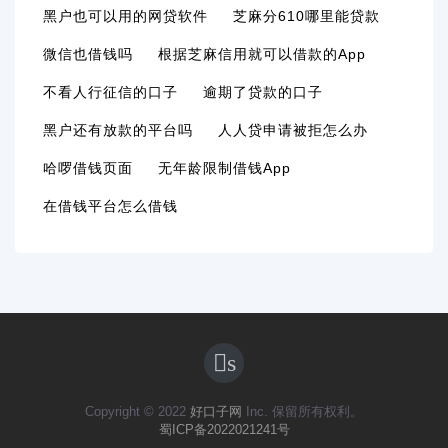
黑户也可以用的网贷软件
芝麻分610哪里能贷款
微信也借钱吗
根据芝麻信用就可以借款的App
不看人行征信的口子
逾期了贷款的口子
黑户还有放款的平台吗
人人贷申请被拒怎么办
哈啰借钱页面
无年龄限制借钱app
在借钱平台怎么借钱
s
Copyright © 2022
好口子网
Inc. 保留所有权利。
蜀ICP备2022021241号