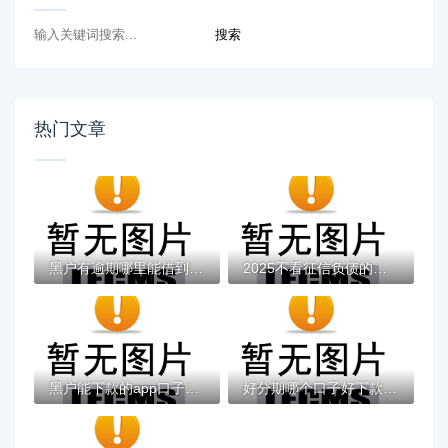
热门文章
黑户有逾期哪里能借到钱啊急用！看这5个黑户...
2025不看征信负债的网贷百分百下款，最新5个...
黑户能下款的app口子有哪些？今天带来10款黑...
好分期哪个口子好下款？老哥实测避坑贷款平...