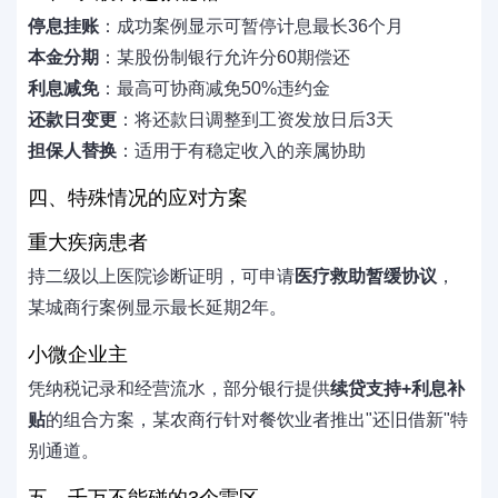
停息挂账
：成功案例显示可暂停计息最长36个月
本金分期
：某股份制银行允许分60期偿还
利息减免
：最高可协商减免50%违约金
还款日变更
：将还款日调整到工资发放日后3天
担保人替换
：适用于有稳定收入的亲属协助
四、特殊情况的应对方案
重大疾病患者
持二级以上医院诊断证明，可申请
医疗救助暂缓协议
，
某城商行案例显示最长延期2年。
小微企业主
凭纳税记录和经营流水，部分银行提供
续贷支持+利息补
贴
的组合方案，某农商行针对餐饮业者推出"还旧借新"特
别通道。