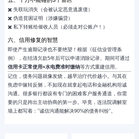
五、千万不能碰的3个雷区
✖️ 失联玩消失（会被认定恶意逃废债）
✖️ 伪造贫困证明（涉嫌骗贷）
✖️ 私下转账给催收人员（必须走对公账户！）
六、信用修复的智慧
即使产生逾期记录也不要绝望！根据《征信业管理条
例》，在结清欠款5年后可以申请消除记录。期间可通过
信用卡正常使用+水电费准时缴纳
等方式重建信用。
记住，债务问题就像发烧，越早治疗代价越小。与其在
焦虑中辗转反侧，不如现在就拿起电话和金融机构坦诚
沟通。很多银行都设有专门的困难客户服务通道，你需
要的只是跨出主动协商的第一步。毕竟，连法院调解室
墙上都写着："诚信沟通能解决90%的债务纠纷"。