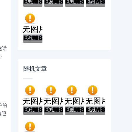
黑户有逾期哪里能借到钱啊急用！看这5个黑户...
2025不看征信负债的网贷百分百下款，最新5个...
黑户能下款的app口子有哪些？今天带来10款黑...
好分期哪个口子好下款？老哥实测避坑贷款平...
小辉贷容易下款吗就选这7个4千元黑户无条件...
这话
：
随机文章
户的
0投资轻松借钱？5个靠谱2025晚上不审核直接...
无需工作证明也能快速下款的贷款平台解析
最新发布护士借钱微信，私人借钱5千元有这6...
2025年不看征信也能下款的网贷平台有哪些？...
但照