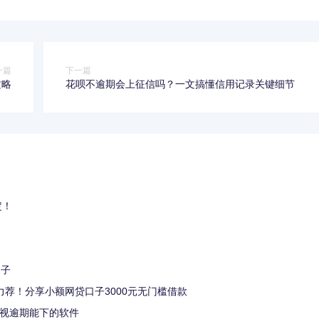
一篇
下一篇
攻略
花呗不逾期会上征信吗？一文搞懂信用记录关键细节
定！
口子
力荐！分享小额网贷口子3000元无门槛借款
炮无视逾期能下的软件