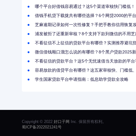
哪个平台好借钱容易通过？这5个渠道审核快门槛低！
借钱手机贷下载拢共有哪些选择？6个网贷2000的平
芝麻逾期记录如何一次性修复？手把手教你信用恢复
浦发被拒了还重新审核？8个支持下款到微信的不用芝
不看征信不上征信的贷款平台有哪些？实测推荐避坑
微信借钱顺口溜怎么说的有哪些？8个黑户贷款2025
不看征信的贷款平台？这5个无忧速借当天放款的平台
容易放款的借贷平台有哪些？这五家审核快、门槛低
学生国家贷款平台申请指南：低息助学贷款全攻略
Copyright © 2022
好口子网
Inc. 保留所有权利。
蜀ICP备2022021241号