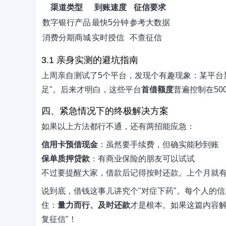
渠道类型
到账速度
征信要求
数字银行产品
最快5分钟
参考大数据
消费分期商城
实时授信
不查征信
3.1 亲身实测的避坑指南
上周亲自测试了5个平台，发现个有趣现象：某平台显
足"。后来才明白，这些平台
首借额度
普遍控制在50
四、紧急情况下的终极解决方案
如果以上方法都行不通，还有两招能应急：
信用卡预借现金
：虽然要手续费，但确实能秒到账
保单质押贷款
：有商业保险的朋友可以试试
不过要提醒大家，借款后记得按时还款。上个月就有个
说到底，借钱这事儿讲究个"对症下药"。每个人的
住：
量力而行、及时还款
才是根本。如果这篇内容解
复征信"！