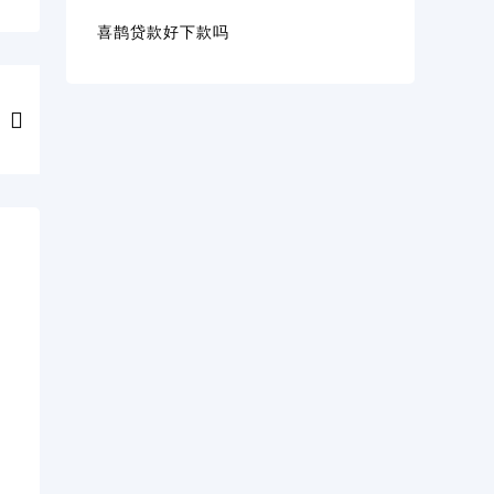
喜鹊贷款好下款吗