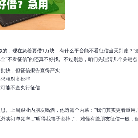
似的，现在急着要借1万块，有什么平台能不看征信当天到账？"
全"不看征信"的还真不好找。不过别急，咱们先理清几个关键点
审批快，但征信报告查得严实
要求相对宽松些
控可能不查央行征信
思。上周跟业内朋友喝酒，他透露个内幕："我们其实更看重用
外卖订单频率..."听得我筷子都掉了。难怪有些朋友征信一般，