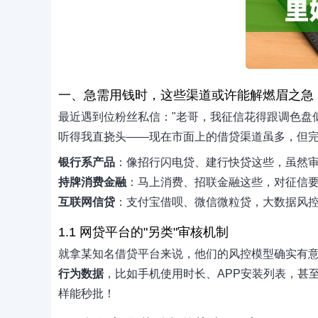
一、急需用钱时，这些渠道或许能解燃眉之急
最近遇到位粉丝私信："老哥，我征信花得跟调色盘
听得我直挠头——现在市面上的借贷渠道虽多，但完
银行系产品
：像招行闪电贷、建行快贷这些，虽然
持牌消费金融
：马上消费、招联金融这些，对征信
互联网信贷
：支付宝借呗、微信微粒贷，大数据风
1.1 网贷平台的"另类"审核机制
就拿某知名借贷平台来说，他们的风控模型确实有意
行为数据
，比如手机使用时长、APP安装列表，甚至
样能秒批！