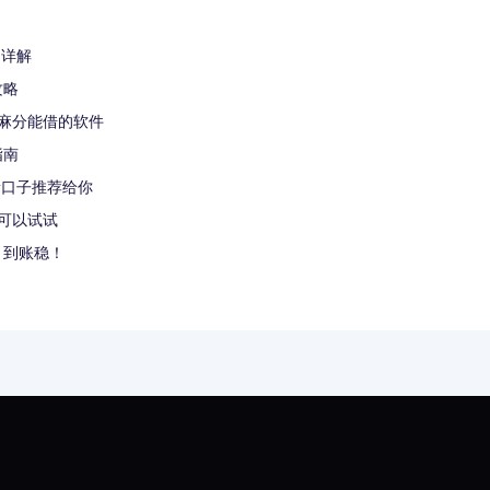
台详解
攻略
麻分能借的软件
指南
新口子推荐给你
可以试试
、到账稳！