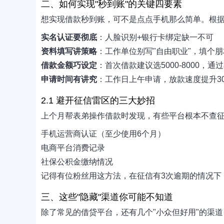
二、如何实现"秒到账"的关键四要素
想实现借款秒到账，可不是点点手机那么简单。根
实名认证要彻底
：人脸识别+银行卡绑定缺一不可
资料填写讲策略
：工作单位别写"自由职业"，填个
借款金额巧设定
：首次借款建议选5000-8000，通
申请时间有讲究
：工作日上午申请，放款速度提升3
2.1 避开征信雷区的三大妙招
上个月帮表弟操作借款时发现，有些平台根本不查
手机运营商认证（至少使用6个月）
电商平台消费记录
社保公积金缴纳情况
记得有位粉丝用这方法，在征信有3次逾期的情况下，
三、这些"隐藏"渠道你可能不知道
除了常见的借贷平台，还有几个"小众但好用"的渠道