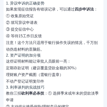
1. 异议申诉的正确姿势
如果发现征信报告有错误记录，可以通过
四步申诉法
：
① 收集原始凭证
② 填写异议申请表
③ 提交征信中心
④ 等待15工作日反馈
注意！这个方法只适用于银行操作失误的情况，千万别
动伪造材料的歪脑筋。
2. 资产证明的加分项
这些证明材料能让审批人员眼前一亮：
定期存款证明（建议覆盖贷款金额的30%）
理财账户资产截图（需银行盖章）
不动产登记证明复印件
3. 利率谈判的实战技巧
教你三招
砍利率必杀技
：① 选择季末或年末的贷款淡季
申请
② 主动提出接受保险/理财产品的绑定