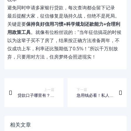
避免同时申请多家银行贷款，每次查询都会留下记录
最后提醒大家，征信修复是场持久战，但绝不是死局。
关键是要
保持良好信用习惯+科学规划还款能力+合理利
用政策工具
。就像有位粉丝说的："当年征信搞花的时候
以为这辈子买不了房了，结果按正确方法准备两年，不
仅成功上车，利率还比预期低了0.5%！"所以千万别放
弃，只要用对方法，住房梦终会照进现实！
上一篇
下一篇
贷款口子哪里有？这
急用钱必看！私人借
几个靠谱渠道帮你解
钱联系方式微信号如
决资金难题
何快速联系到靠谱渠
道
相关文章