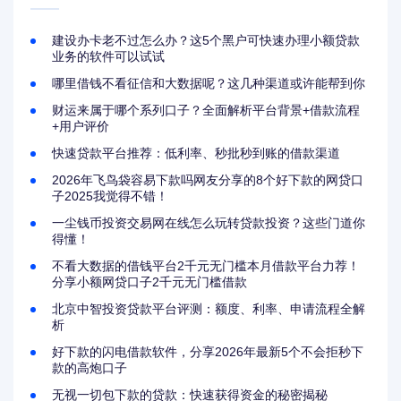
建设办卡老不过怎么办？这5个黑户可快速办理小额贷款
业务的软件可以试试
哪里借钱不看征信和大数据呢？这几种渠道或许能帮到你
财运来属于哪个系列口子？全面解析平台背景+借款流程
+用户评价
快速贷款平台推荐：低利率、秒批秒到账的借款渠道
2026年飞鸟袋容易下款吗网友分享的8个好下款的网贷口
子2025我觉得不错！
一尘钱币投资交易网在线怎么玩转贷款投资？这些门道你
得懂！
不看大数据的借钱平台2千元无门槛本月借款平台力荐！
分享小额网贷口子2千元无门槛借款
北京中智投资贷款平台评测：额度、利率、申请流程全解
析
好下款的闪电借款软件，分享2026年最新5个不会拒秒下
款的高炮口子
无视一切包下款的贷款：快速获得资金的秘密揭秘