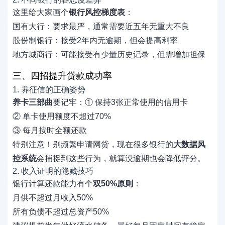
这里给大家画个
银行风控梯度表
：
国有大行：要求最严，通常需要近五年无重大不良
股份制银行：接受2年内无逾期，但会提高利率
地方城商行：可能接受有少量历史记录，但需增加担保
三、四招提升贷款成功率
1. 养征信的正确姿势
养卡三部曲
要记牢：① 保持3张正常使用的信用卡
② 单卡使用额度不超过70%
③ 每月按时全额还款
特别注意！别频繁申请网贷，现在很多银行的
大数据风
控系统
会捕捉到这些行为，就算没逾期也会降低评分。
2. 收入证明的隐藏技巧
银行计算还款能力有个
双50%原则
：
月供不超过月收入50%
所有负债不超过总资产50%