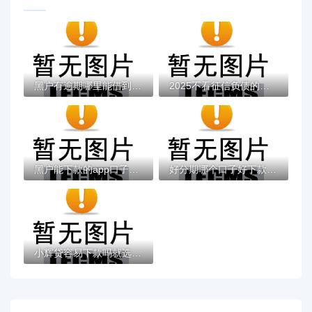
黑户有逾期哪里能借到钱啊急用！看这5个黑户...
2025不看征信负债的网贷百分百下款，最新5个...
黑户能下款的app口子有哪些？今天带来10款黑...
好分期哪个口子好下款？老哥实测避坑贷款平...
小辉贷容易下款吗就选这7个4千元黑户无条件...