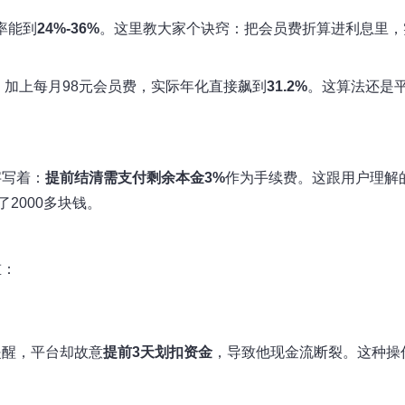
率能到
24%-36%
。这里教大家个诀窍：把会员费折算进利息里，
%，加上每月98元会员费，实际年化直接飙到
31.2%
。这算法还是
字写着：
提前结清需支付剩余本金3%
作为手续费。这跟用户理解
2000多块钱。
重：
提醒，平台却故意
提前3天划扣资金
，导致他现金流断裂。这种操