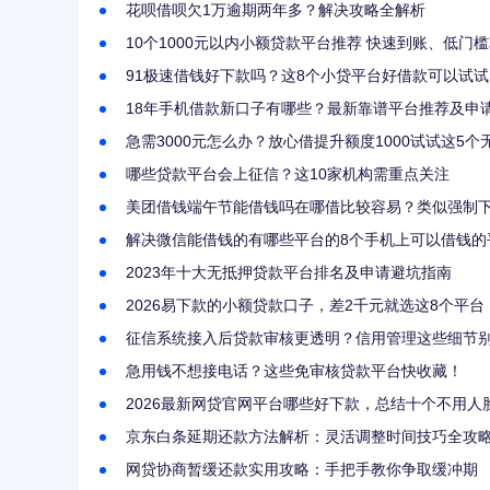
花呗借呗欠1万逾期两年多？解决攻略全解析
10个1000元以内小额贷款平台推荐 快速到账、低门
91极速借钱好下款吗？这8个小贷平台好借款可以试试
18年手机借款新口子有哪些？最新靠谱平台推荐及申
急需3000元怎么办？放心借提升额度1000试试这5个
哪些贷款平台会上征信？这10家机构需重点关注
美团借钱端午节能借钱吗在哪借比较容易？类似强制下
解决微信能借钱的有哪些平台的8个手机上可以借钱的
2023年十大无抵押贷款平台排名及申请避坑指南
2026易下款的小额贷款口子，差2千元就选这8个平台
征信系统接入后贷款审核更透明？信用管理这些细节
急用钱不想接电话？这些免审核贷款平台快收藏！
2026最新网贷官网平台哪些好下款，总结十个不用人
京东白条延期还款方法解析：灵活调整时间技巧全攻
网贷协商暂缓还款实用攻略：手把手教你争取缓冲期