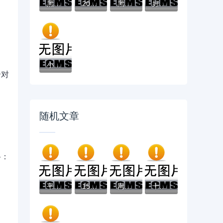
黑户有逾期哪里能借到钱啊急用！看这5个黑户...
2025不看征信负债的网贷百分百下款，最新5个...
黑户能下款的app口子有哪些？今天带来10款黑...
好分期哪个口子好下款？老哥实测避坑贷款平...
小辉贷容易下款吗就选这7个4千元黑户无条件...
个对
随机文章
路：
平台借钱算高利贷吗？这些红线千万别踩！
15万怎么借钱，分享2026年最新8个20岁借钱不...
网贷逾期一万多会坐牢吗？律师详解真实法律...
十大2025高炮借款平台黑口子链接盘点，解决...