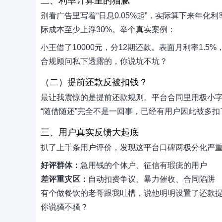
二、利率计算里的猫腻
别看广告里写着“日息0.05%起”，实际算下来年化利
际成本至少上浮30%。举个真实案例：
小王借了10000元，分12期还款。表面月利率1.5
合规顾问私下透露的，你说坑不坑？
（二）提前还款反被扣钱？
最让我震惊的是提前还款规则。平台合同里用极小
“随借随还”完全不是一回事，已经有用户因此被多扣了
三、用户真实反馈大起底
扒了上千条用户评价，发现这平台口碑两极分化严
好评群体：
急用钱的个体户、征信有瑕疵的用户
差评重灾区：
自动扣费争议、暴力催收、合同陷阱
有个做餐饮的老哥跟我吐槽，说他明明设置了还款
你说骚不骚？