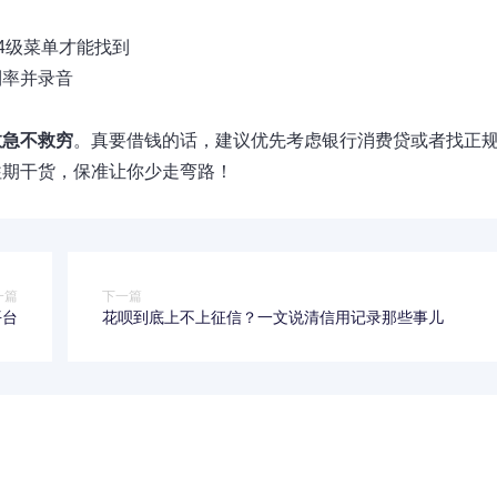
4级菜单才能找到
利率并录音
救急不救穷
。真要借钱的话，建议优先考虑银行消费贷或者找正
往期干货，保准让你少走弯路！
一篇
下一篇
平台
花呗到底上不上征信？一文说清信用记录那些事儿