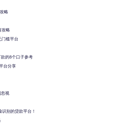
槛攻略
请攻略
无门槛平台
款的8个口子参考
平台分享
别忽视
脸识别的贷款平台！
略