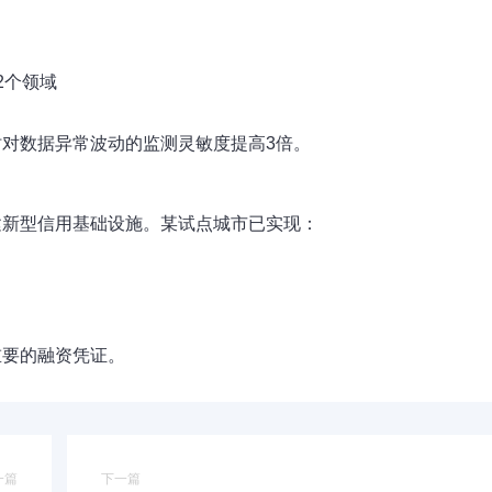
2个领域
时对
数据异常波动
的监测灵敏度提高3倍。
建新型信用基础设施。某试点城市已实现：
重要的融资凭证。
一篇
下一篇