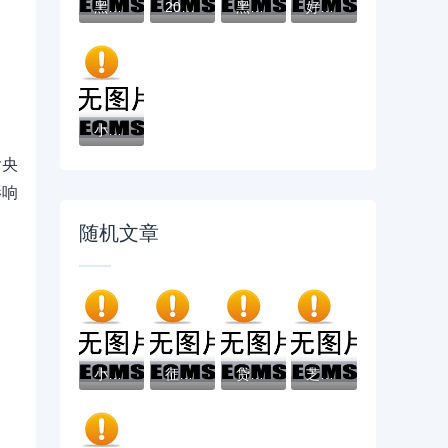
黑户有逾期哪里能借到钱啊急用！看这5个黑户...
2025不看征信负债的网贷百分百下款，最新5个...
黑户能下款的app口子有哪些？今天带来10款黑...
好分期哪个口子好下款？老哥实测避坑贷款平...
小辉贷容易下款吗就选这7个4千元黑户无条件...
含央
影响
随机文章
小赢卡贷放款中8天没到账？这些原因和解决办...
征信黑了还能找他人担保贷款吗？关键知识点...
贷款知识平台下载指南：一站式解决借贷疑问
芝麻信用贷款平台：快速借款与信用管理全解...