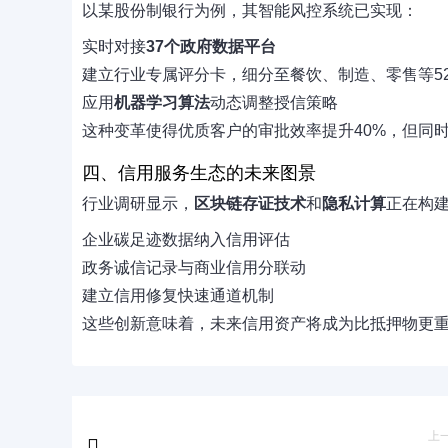
以某股份制银行为例，其智能风控系统已实现：
实时对接
37个政府数据平台
建立
行业专属评分卡
，细分至
餐饮、制造、零售
等5
应用
机器学习算法
动态调整授信策略
这种变革使得优质客户的审批效率提升40%，但同
四、信用服务生态的未来图景
行业调研显示，
区块链存证技术
和
隐私计算
正在构
企业碳足迹数据纳入信用评估
政务诚信记录与商业信用分联动
建立
信用修复快速通道
机制
这些创新意味着，未来
信用资产
将成为比抵押物更
上