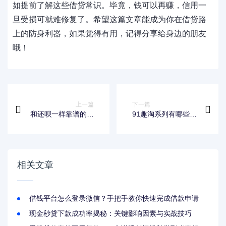
如提前了解这些借贷常识。毕竟，钱可以再赚，信用一
旦受损可就难修复了。希望这篇文章能成为你在借贷路
上的防身利器，如果觉得有用，记得分享给身边的朋友
哦！
上一篇
下一篇
和还呗一样靠谱的贷
91趣淘系列有哪些口
款口子有哪些？正规
子？靠谱平台筛选攻
平台推荐及避坑指南
略与使用技巧分享
相关文章
借钱平台怎么登录微信？手把手教你快速完成借款申请
现金秒贷下款成功率揭秘：关键影响因素与实战技巧