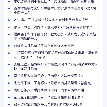
手机贷款真的不看征信？一文说透低门槛秒批到账真相
微信借钱需要装定位在哪借比较容易？类似强制下款的6
个口子参考
2023年二手房贷款省钱攻略：低利率平台真实测评
微信借钱怎么说好借？盘点最新7个贷款都有借款平台
遇到还呗和省呗那个好下款怎么办？或可尝试这5个最新
能下来钱的平台
非银多头征信就黑了吗？这些误区要避开
18岁网贷百分百通过的正规平台在哪借比较容易？类似强
制下款的6个口子参考
无视征信大额贷款10万有哪些？分享7个急用钱5000快审
快贷无需征信app
网贷逾期多久算黑户？正确应对方法一次说清！
支付宝下款口子有哪些？最新靠谱贷款渠道推荐盘点
为啥总被拒？手把手教你破解不同平台借钱难题
征信花了能删掉记录吗？这些真相你必须了解！
如何选择靠谱贷款平台？这8个避坑指南必须看