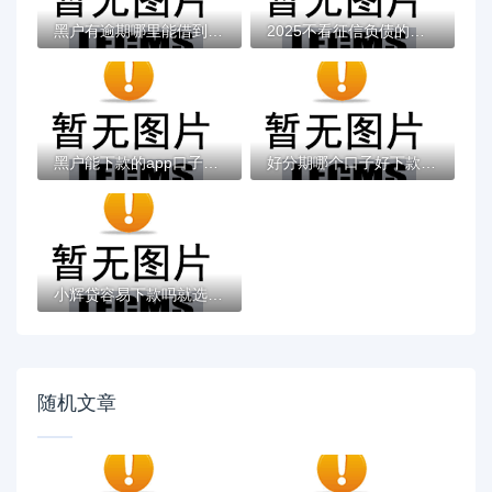
黑户有逾期哪里能借到钱啊急用！看这5个黑户...
2025不看征信负债的网贷百分百下款，最新5个...
黑户能下款的app口子有哪些？今天带来10款黑...
好分期哪个口子好下款？老哥实测避坑贷款平...
小辉贷容易下款吗就选这7个4千元黑户无条件...
随机文章