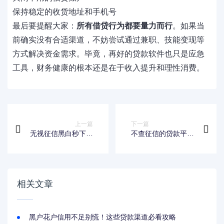
保持稳定的收货地址和手机号
最后要提醒大家：
所有借贷行为都要量力而行
。如果当
前确实没有合适渠道，不妨尝试通过兼职、技能变现等
方式解决资金需求。毕竟，再好的贷款软件也只是应急
工具，财务健康的根本还是在于收入提升和理性消费。
上一篇
下一篇
无视征信黑白秒下网
不查征信的贷款平台
贷神器！太好贷和宝
有哪些？这几种类型
贝花下载全攻略
申请快门槛低
相关文章
黑户花户信用不足别慌！这些贷款渠道必看攻略