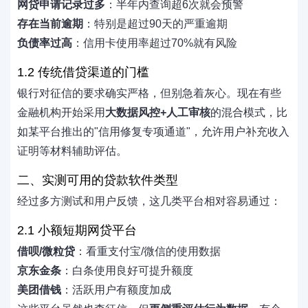
网贷申请记录过多
：半年内查询超6次就会预警
存在当前逾期
：特别是超过90天的严重逾期
负债率过高
：信用卡使用率超过70%就有风险
1.2 传统借贷渠道的门槛
银行对征信的要求确实严格，但别急着灰心。现在有些
金融机构开始采用
大数据风控+人工审核
的混合模式，比
如某平台推出的"信用修复专项通道"，允许用户补充收入
证明等材料辅助评估。
二、实测可用的贷款软件类型
经过多方测试和用户反馈，这几类平台相对容易通过：
2.1 小额短期网贷平台
借呗/微粒贷
：看重支付宝/微信的使用数据
京东金条
：白条使用良好可提升额度
美团借钱
：活跃用户有额度加成