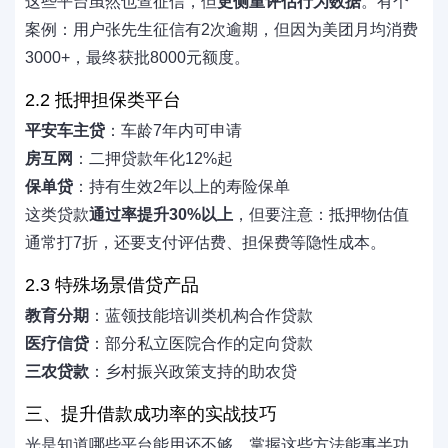
这些平台虽然也查征信，但
更侧重评估行为数据
。有个
案例：用户张先生征信有2次逾期，但因为美团月均消费
3000+，最终获批8000元额度。
2.2 抵押担保类平台
平安车主贷
：车龄7年内可申请
房互网
：二押贷款年化12%起
保单贷
：持有生效2年以上的寿险保单
这类贷款
通过率提升30%以上
，但要注意：抵押物估值
通常打7折，还要支付评估费、担保费等隐性成本。
2.3 特殊场景借贷产品
教育分期
：蓝领技能培训类机构合作贷款
医疗信贷
：部分私立医院合作的定向贷款
三农贷款
：乡村振兴政策支持的助农贷
三、提升借款成功率的实战技巧
光是知道哪些平台能用还不够，掌握这些方法能事半功