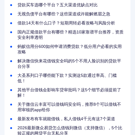
贷款买车选哪个平台？五大渠道优缺点对比
无视负债平台有哪些？这些渠道或许能解燃眉之急
借款14天有什么口子？短期周转必看攻略与风险分析
国内正规借款平台有哪些？精选10家靠谱平台推荐，资质
安全利率透明
蚂蚁信用分600如何申请消费贷款？低分用户必看的实用
攻略
解决微信快来花借钱安全吗的5个不用人脸识别的贷款平
台分享
大圣系列口子哪些能下款？实测这5款通过率高、门槛
低！
其他平台借钱会影响车贷审批吗？这5个细节必须提前了
解！
关于微信云丰富可以借钱吗安全吗，推荐8个可以借钱不
用审核的app给你
最新发布有车就能借钱，私人借钱4千元有这7个渠道
2026最新微众易贷怎么借钱到微信（支持微信），5个比
较正规的网贷平台无私分享