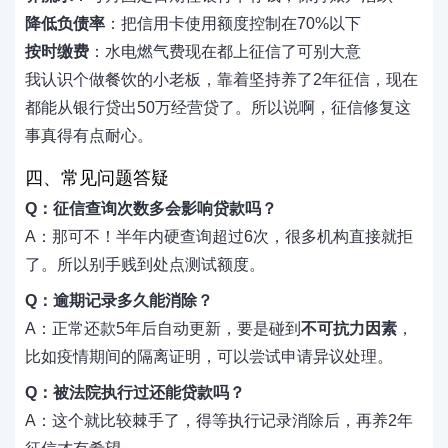
降低负债率
：把信用卡使用额度控制在70%以下
按时缴费
：水电燃气费现在都上征信了可别大意
我认识个做餐饮的小老板，靠着坚持养了2年征信，现在
都能从银行贷出50万经营贷了。所以说啊，征信修复这
事真得有点耐心。
四、常见问题答疑
Q：征信查询次数多会影响贷款吗？
A：那可不！半年内硬查询超过6次，很多机构直接就拒
了。所以别手贱到处点测试额度。
Q：逾期记录多久能消除？
A：正常还款5年后自动更新，要是碰到
不可抗力因素
，
比如疫情期间的隔离证明，可以尝试申请异议处理。
Q：被法院执行过还能贷款吗？
A：这个就比较棘手了，得等执行记录消除后，再养2年