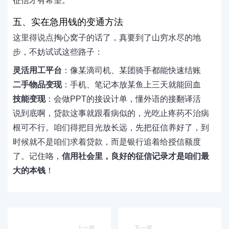
征信才有希望。
五、实在急用钱的变通方法
这里得说点掏心窝子的话了，真要到了山穷水尽的地
步，不妨试试这些路子：
灵活用工平台
：像某滴司机、某团骑手都能快速结账
二手物品变现
：手机、笔记本放某鱼上三天就能回血
技能变现
：会做PPT的接设计单，懂外语的接翻译活
说到底啊，贷款这事就跟看病似的，光吃止疼药不治病
根可不行。咱们得把目光放长远，先把征信养好了，到
时候就不是咱们求着贷款，而是银行追着给授信额度
了。记住咯，
信用社会里，良好的征信记录才是咱们最
大的本钱
！
上一篇
下一篇