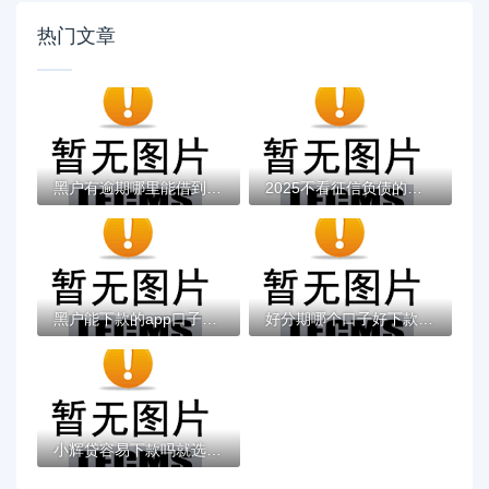
热门文章
黑户有逾期哪里能借到钱啊急用！看这5个黑户...
2025不看征信负债的网贷百分百下款，最新5个...
黑户能下款的app口子有哪些？今天带来10款黑...
好分期哪个口子好下款？老哥实测避坑贷款平...
小辉贷容易下款吗就选这7个4千元黑户无条件...