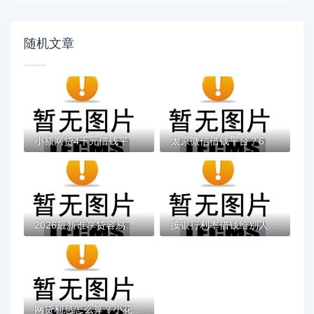
随机文章
小额网贷4千元借钱平台不看综合评估的app，...
太原微信借钱平台？6个支持下款到微信的能百...
2026最新谁享贷容易下款吗（支持微信），7个...
按银行利率借钱给别人，分享2026年最新5个黑...
网贷利息怎么算？小花真实借款案例解析平台...