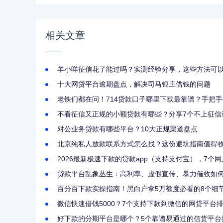
相关文章
羊小咩征信花了能过吗？实测经验分享，这些方法可
十大网贷平台逾期盘点，解决司马银庄借钱的问题
老铁们都在问！714贷款口子哪里下载最靠谱？手把
不看征信又正规的小额贷款有哪些？分享7个不上征信
对公业务贷款有哪些平台？10大正规渠道盘点
北京纯私人放款联系方式怎么找？这份避坑指南值得
2026最新极速下款的贷款app（支持支付宝），7个
贷款平台乱象丛生：高利率、虚假宣传、暴力催收如
百分百下款实操指南！黑白户拿5万额度必看的8个细
微信快速借钱5000？7个支持下款到微信的网贷平台
好下款的分期平台是哪个？5个靠谱易通过的信货平台