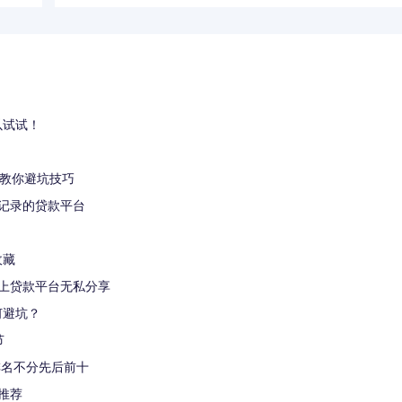
以试试！
手教你避坑技巧
记录的贷款平台
收藏
网上贷款平台无私分享
何避坑？
节
排名不分先后前十
推荐