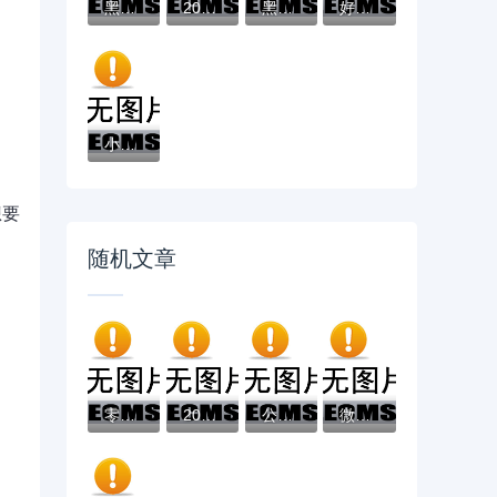
黑户有逾期哪里能借到钱啊急用！看这5个黑户...
2025不看征信负债的网贷百分百下款，最新5个...
黑户能下款的app口子有哪些？今天带来10款黑...
好分期哪个口子好下款？老哥实测避坑贷款平...
小辉贷容易下款吗就选这7个4千元黑户无条件...
想要
随机文章
零服务费借钱平台靠谱吗？这5家真实推荐
2025高炮必下款口子解析：避开套路选对平台...
公积金贷款怎么申请？手把手教你用公积金搞...
微信借钱需要人脸认证？盘点最新8个征信花了...