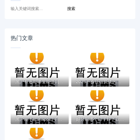
热门文章
黑户有逾期哪里能借到钱啊急用！看这5个黑户...
2025不看征信负债的网贷百分百下款，最新5个...
黑户能下款的app口子有哪些？今天带来10款黑...
好分期哪个口子好下款？老哥实测避坑贷款平...