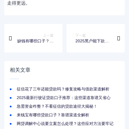
走得更远。
上一篇
下一篇
缺钱有哪些口子？这
2025黑户能下款的
9类靠谱贷款渠道帮
口子实测，这几个渠
你避坑！
道真能过审
相关文章
征信花了三年还能贷款吗？修复攻略与借款渠道解析
2025最新行驶证贷款口子推荐：这些渠道靠谱又省心
急需资金咋整？不看征信的贷款途径大揭秘！
来钱宝有哪些贷款口子？靠谱渠道全解析
网贷调解中心说要立案怎么处理？这些应对方法要牢记