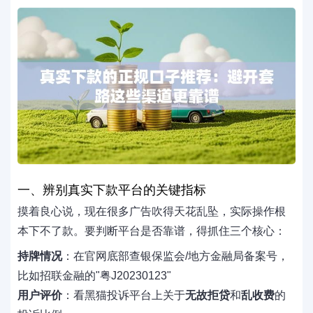
一、辨别真实下款平台的关键指标
摸着良心说，现在很多广告吹得天花乱坠，实际操作根
本下不了款。要判断平台是否靠谱，得抓住三个核心：
持牌情况
：在官网底部查银保监会/地方金融局备案号，
比如招联金融的"粤J20230123"
用户评价
：看黑猫投诉平台上关于
无故拒贷
和
乱收费
的