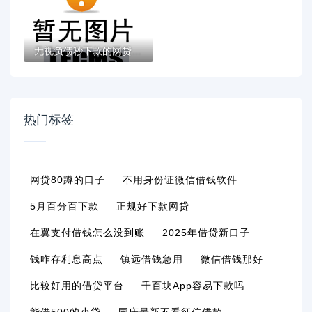
无视负债秒下款的网贷存在吗？实测5个审核快...
热门标签
网贷80蹲的口子
不用身份证微信借钱软件
5月百分百下款
正规好下款网贷
在翼支付借钱怎么没到账
2025年借贷新口子
钱咋存利息高点
镇远借钱急用
微信借钱那好
比较好用的借贷平台
千百块app容易下款吗
能借500的小贷
国庆最新不看征信借款