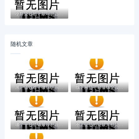
小辉贷容易下款吗就选这7个4千元黑户无条件...
随机文章
黑户借钱难？微信联系人成关键！这些渠道或...
线下网贷平台借钱全攻略：手把手教你找到安...
哪个平台借钱最容易通过拢共有哪些选择？6个...
不上征信的贷款大额贷款？这8个征信不好负债...