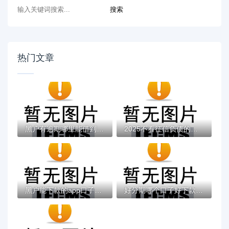
热门文章
黑户有逾期哪里能借到钱啊急用！看这5个黑户...
2025不看征信负债的网贷百分百下款，最新5个...
黑户能下款的app口子有哪些？今天带来10款黑...
好分期哪个口子好下款？老哥实测避坑贷款平...