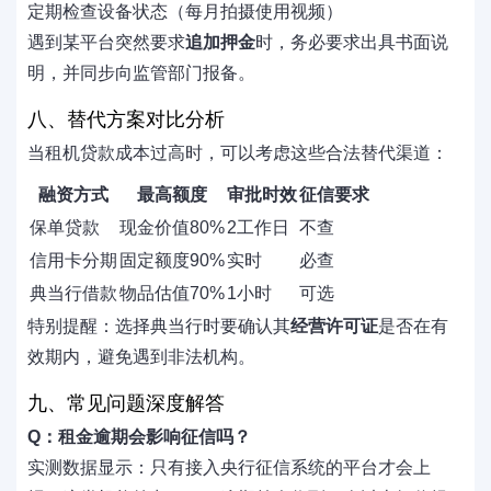
定期检查设备状态（每月拍摄使用视频）
遇到某平台突然要求
追加押金
时，务必要求出具书面说
明，并同步向监管部门报备。
八、替代方案对比分析
当租机贷款成本过高时，可以考虑这些合法替代渠道：
融资方式
最高额度
审批时效
征信要求
保单贷款
现金价值80%
2工作日
不查
信用卡分期
固定额度90%
实时
必查
典当行借款
物品估值70%
1小时
可选
特别提醒：选择典当行时要确认其
经营许可证
是否在有
效期内，避免遇到非法机构。
九、常见问题深度解答
Q：租金逾期会影响征信吗？
实测数据显示：只有接入央行征信系统的平台才会上