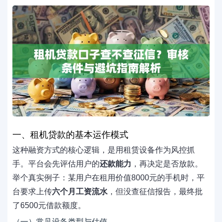
一、租机贷款的基本运作模式
这种融资方式的核心逻辑，是用租赁设备作为风控抓
手。平台会先评估用户的
还款能力
，再决定是否放款。
举个真实例子：某用户在租用价值8000元的手机时，平
台要求上传
六个月工资流水
，但没查征信报告，最终批
了6500元借款额度。
（一）常见设备类型与估值