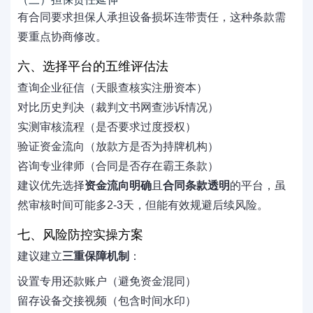
有合同要求担保人承担设备损坏连带责任，这种条款需
要重点协商修改。
六、选择平台的五维评估法
查询企业征信（天眼查核实注册资本）
对比历史判决（裁判文书网查涉诉情况）
实测审核流程（是否要求过度授权）
验证资金流向（放款方是否为持牌机构）
咨询专业律师（合同是否存在霸王条款）
建议优先选择
资金流向明确
且
合同条款透明
的平台，虽
然审核时间可能多2-3天，但能有效规避后续风险。
七、风险防控实操方案
建议建立
三重保障机制
：
设置专用还款账户（避免资金混同）
留存设备交接视频（包含时间水印）