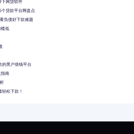
秒下网贷软件
5个贷款平台网盘点
不看负债好下款难题
门槛低
道
款的黑户借钱平台
坑指南
析
槛轻松下款！