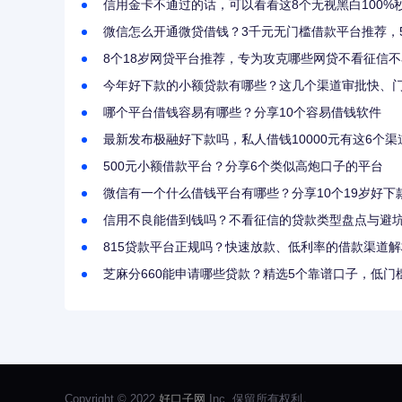
信用金卡不通过的话，可以看看这8个无视黑白100%
微信怎么开通微贷借钱？3千元无门槛借款平台推荐，
8个18岁网贷平台推荐，专为攻克哪些网贷不看征信
今年好下款的小额贷款有哪些？这几个渠道审批快、
哪个平台借钱容易有哪些？分享10个容易借钱软件
最新发布极融好下款吗，私人借钱10000元有这6个渠
500元小额借款平台？分享6个类似高炮口子的平台
微信有一个什么借钱平台有哪些？分享10个19岁好下
信用不良能借到钱吗？不看征信的贷款类型盘点与避
815贷款平台正规吗？快速放款、低利率的借款渠道解
芝麻分660能申请哪些贷款？精选5个靠谱口子，低门
Copyright © 2022
好口子网
Inc. 保留所有权利。