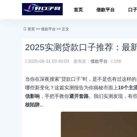
首页
借款平台
口
首页
>>
借款平台
>> 正文
2025实测贷款口子推荐：最
2025-08-31 03:40:03
发布在：
借款平台
198
当你在深夜搜索"贷款口子"时，是不是也有过这样的
哪些新变化？这篇实测报告为你揭秘市面上
10个主
信影响
，手把手教你
避开套路
。我们实测发现，有
核陷阱
...