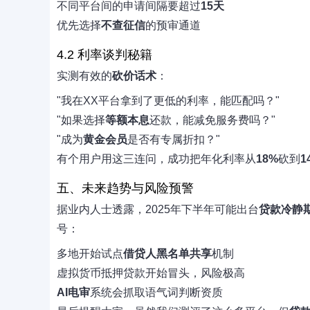
不同平台间的申请间隔要超过
15天
优先选择
不查征信
的预审通道
4.2 利率谈判秘籍
实测有效的
砍价话术
：
"我在XX平台拿到了更低的利率，能匹配吗？"
"如果选择
等额本息
还款，能减免服务费吗？"
"成为
黄金会员
是否有专属折扣？"
有个用户用这三连问，成功把年化利率从
18%
砍到
1
五、未来趋势与风险预警
据业内人士透露，2025年下半年可能出台
贷款冷静
号：
多地开始试点
借贷人黑名单共享
机制
虚拟货币抵押贷款开始冒头，风险极高
AI电审
系统会抓取语气词判断资质