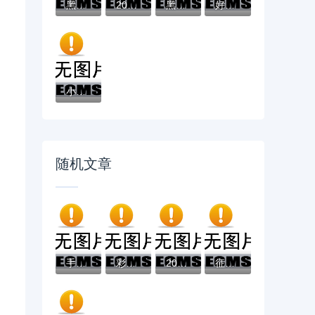
黑户有逾期哪里能借到钱啊急用！看这5个黑户...
2025不看征信负债的网贷百分百下款，最新5个...
黑户能下款的app口子有哪些？今天带来10款黑...
好分期哪个口子好下款？老哥实测避坑贷款平...
小辉贷容易下款吗就选这7个4千元黑户无条件...
随机文章
手把手教你取消众安小贷99元会员服务自动续...
彩虹商城审批不通过怎么办有哪些？6个黑了还...
2026年买车哪个平台好下款快点？盘点十大靠...
征信黑花了还能借钱周转吗？详细解答与实用...