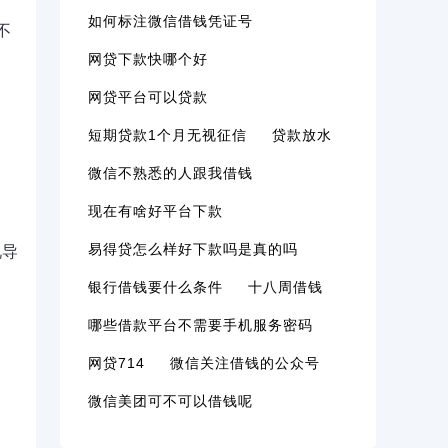
如何标注微信借钱凭证号
不
网贷下款快哪个好
网贷平台可以贷款
短期贷款1个月无视征信
贷款放水
微信不熟悉的人跟我借钱
现在有啥好平台下款
易得贷怎么样好下款吗是真的吗
况导
银行借钱要什么条件
十八周借钱
哪些借款平台不需要手机服务密码
网贷714
微信关注借钱的公众号
微信美团可不可以借钱呢