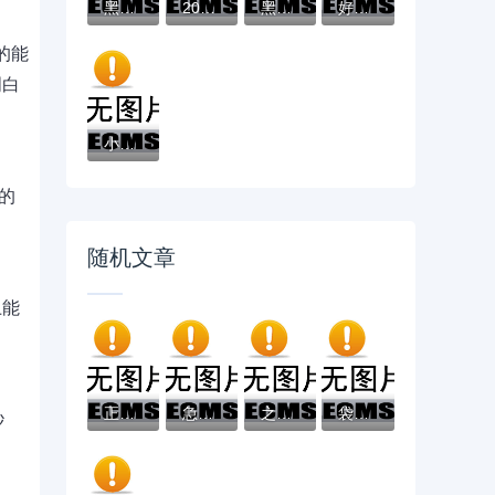
黑户有逾期哪里能借到钱啊急用！看这5个黑户...
2025不看征信负债的网贷百分百下款，最新5个...
黑户能下款的app口子有哪些？今天带来10款黑...
好分期哪个口子好下款？老哥实测避坑贷款平...
的能
明白
小辉贷容易下款吗就选这7个4千元黑户无条件...
的
随机文章
上能
正规网上贷款平台避坑指南：如何安全快速解...
急用钱不用愁！这5个正规借款平台靠谱又安全
之前贷款口子做多了？手把手教你修复征信+科...
袋熊钱包的下款业务现在还能用吗？最新情况...
秒