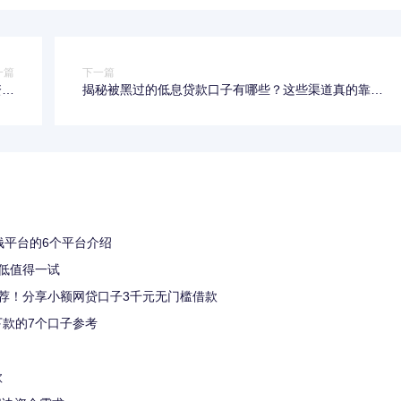
一篇
下一篇
资格
揭秘被黑过的低息贷款口子有哪些？这些渠道真的靠谱
真相
吗
钱平台的6个平台介绍
低值得一试
荐！分享小额网贷口子3千元无门槛借款
款的7个口子参考
款