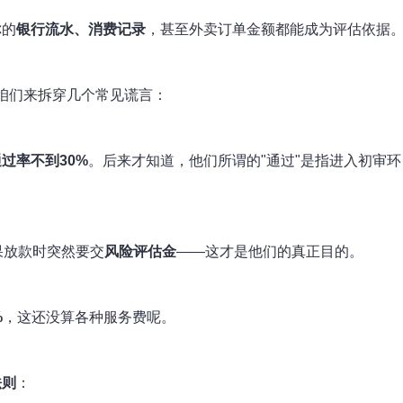
你的
银行流水、消费记录
，甚至外卖订单金额都能成为评估依据
？咱们来拆穿几个常见谎言：
过率不到30%
。后来才知道，他们所谓的"通过"是指进入初审环
果放款时突然要交
风险评估金
——这才是他们的真正目的。
%
，这还没算各种服务费呢。
法则
：