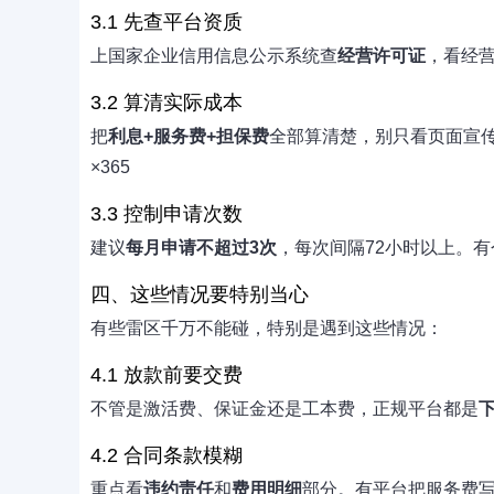
3.1 先查平台资质
上国家企业信用信息公示系统查
经营许可证
，看经
3.2 算清实际成本
把
利息+服务费+担保费
全部算清楚，别只看页面宣传
×365
3.3 控制申请次数
建议
每月申请不超过3次
，每次间隔72小时以上。
四、这些情况要特别当心
有些雷区千万不能碰，特别是遇到这些情况：
4.1 放款前要交费
不管是激活费、保证金还是工本费，正规平台都是
4.2 合同条款模糊
重点看
违约责任
和
费用明细
部分。有平台把服务费写