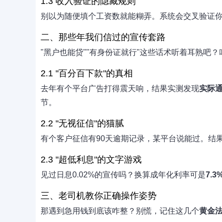
1.3 收入验证的隐藏规则
别以为随便填个工资数就能糊弄。系统会交叉验证
二、那些年我们信过的宣传套路
"黑户也能贷""有身份证就行"这些话术听着耳熟吧
2.1 "百分百下款"的真相
去年有个平台广告打得震天响，结果实测发现
实际通
节。
2.2 "无视征信"的猫腻
有个客户征信有90天逾期记录，某平台说能过。结
2.3 "超低利息"的文字游戏
见过日息0.02%的宣传吗？换算成年化利率可是
7.3
三、老司机教你正确操作姿势
那遇到急用钱到底该咋整？别慌，记住这几个
黄金