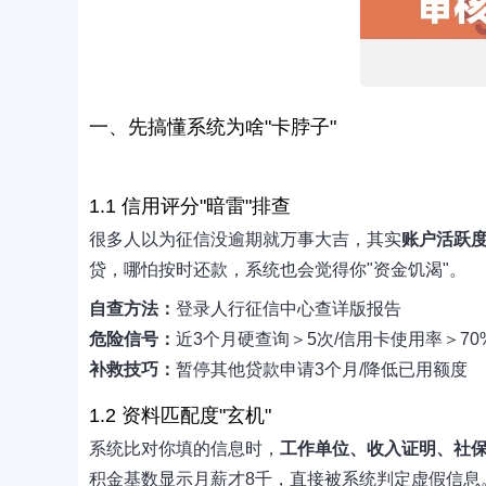
一、先搞懂系统为啥"卡脖子"
1.1 信用评分"暗雷"排查
很多人以为征信没逾期就万事大吉，其实
账户活跃
贷，哪怕按时还款，系统也会觉得你"资金饥渴"。
自查方法：
登录人行征信中心查详版报告
危险信号：
近3个月硬查询＞5次/信用卡使用率＞70
补救技巧：
暂停其他贷款申请3个月/降低已用额度
1.2 资料匹配度"玄机"
系统比对你填的信息时，
工作单位、收入证明、社
积金基数显示月薪才8千，直接被系统判定虚假信息