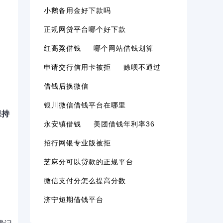
小鹅备用金好下款吗
正规网贷平台哪个好下款
红高粱借钱
哪个网站借钱划算
申请交行信用卡被拒
赊呗不通过
借钱后换微信
银川微信借钱平台在哪里
保持
永安镇借钱
美团借钱年利率36
招行网银专业版被拒
芝麻分可以贷款的正规平台
微信支付分怎么提高分数
济宁短期借钱平台