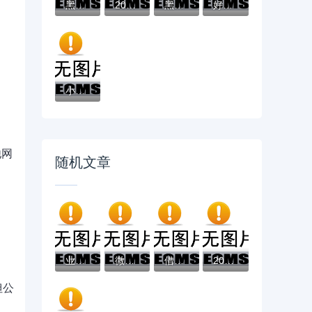
黑户有逾期哪里能借到钱啊急用！看这5个黑户...
2025不看征信负债的网贷百分百下款，最新5个...
黑户能下款的app口子有哪些？今天带来10款黑...
好分期哪个口子好下款？老哥实测避坑贷款平...
小辉贷容易下款吗就选这7个4千元黑户无条件...
他网
随机文章
业如花贷款平台：正规低息贷款申请指南，快...
微信微粒贷借钱怎么借款？这5个贷款融资平台...
借款三千必下款全攻略：零门槛小额贷款这样...
2025花户风控必过的口子怎么找？最新避坑指...
但公