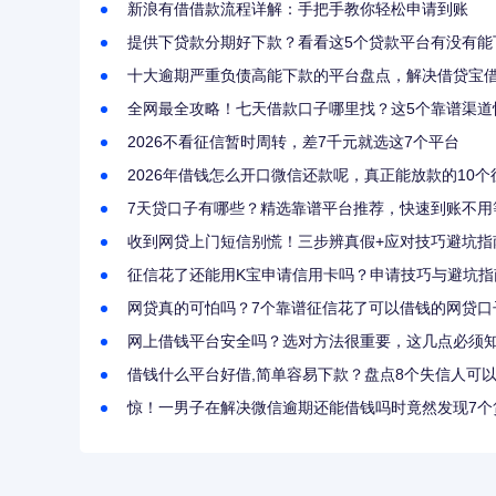
新浪有借借款流程详解：手把手教你轻松申请到账
提供下贷款分期好下款？看看这5个贷款平台有没有能
十大逾期严重负债高能下款的平台盘点，解决借贷宝
全网最全攻略！七天借款口子哪里找？这5个靠谱渠道
2026不看征信暂时周转，差7千元就选这7个平台
2026年借钱怎么开口微信还款呢，真正能放款的10
7天贷口子有哪些？精选靠谱平台推荐，快速到账不用
收到网贷上门短信别慌！三步辨真假+应对技巧避坑指
征信花了还能用K宝申请信用卡吗？申请技巧与避坑指
网贷真的可怕吗？7个靠谱征信花了可以借钱的网贷口
网上借钱平台安全吗？选对方法很重要，这几点必须
借钱什么平台好借,简单容易下款？盘点8个失信人可
惊！一男子在解决微信逾期还能借钱吗时竟然发现7个