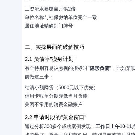
工资流水要覆盖月供2倍
单位名称与社保缴纳单位完全一致
居住地址精确到门牌号
二、实操层面的破解技巧
2.1 负债率"瘦身计划"
有个特别容易被忽视的指标叫
"隐形负债"
，比如某
前做这三步：
结清小额网贷（5000元以下优先）
信用卡账单分期降低当月负债
关闭不常用的消费金融账户
2.2 申请时段的"黄金窗口"
通过分析300多个成功案例发现，
工作日上午10-11
状态最好。避开月底和节假日，特别是春节前后系