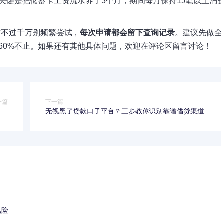
关键是把储蓄卡工资流水养了3个月，期间每月保持15笔以上消
核不过千万别频繁尝试，
每次申请都会留下查询记录
。建议先做
高60%不止。如果还有其他具体问题，欢迎在评论区留言讨论！
一篇
下一篇
台，
无视黑了贷款口子平台？三步教你识别靠谱借贷渠道
过！
风险