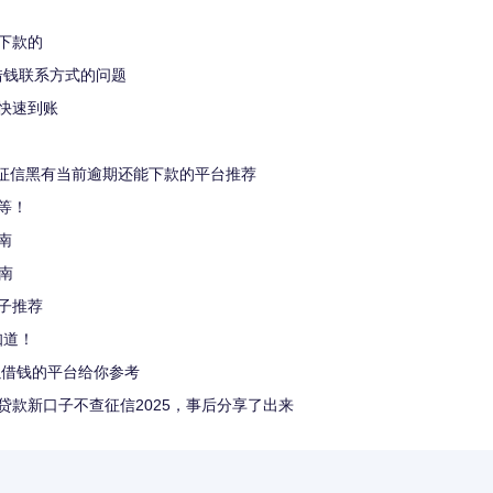
下款的
借钱联系方式的问题
快速到账
个征信黑有当前逾期还能下款的平台推荐
等！
南
南
子推荐
知道！
以借钱的平台给你参考
贷款新口子不查征信2025，事后分享了出来