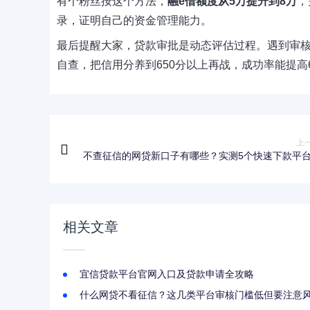
有个粉丝按这个方法，
融e借额度从5万提升到8万
，
录，证明自己的资金管理能力。
最后提醒大家，贷款审批是动态评估过程。遇到审
自查，把信用分养到650分以上再战，成功率能提
上
不查征信的网贷新口子有哪些？实测5个快速下款平
资质差也能
相关文章
宜信贷款平台官网入口及贷款申请全攻略
什么网贷不看征信？这几类平台审核门槛低但要注意