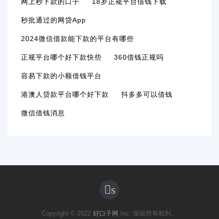
网上秒下款的口子
18岁正规平台借钱下载
秒批通过的网贷app
2024微信借款能下款的平台有哪些
正规平台哪个好下款快些
360借钱正规吗
容易下款的小额借钱平台
港澳人贷款平台哪个好下款
抖多多可以借钱
微信借钱消息
s
Copyright © 2022
好口子网
Inc. 保留所有权利。