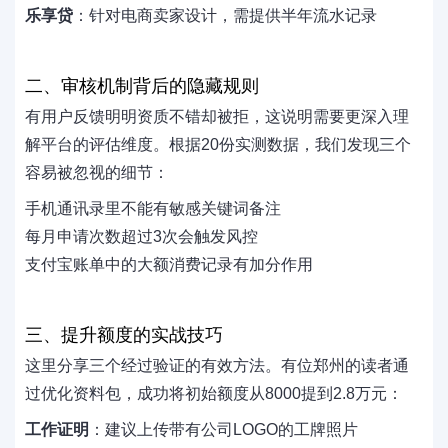
乐享贷
：针对电商卖家设计，需提供半年流水记录
二、审核机制背后的隐藏规则
有用户反馈明明资质不错却被拒，这说明需要更深入理
解平台的评估维度。根据20份实测数据，我们发现三个
容易被忽视的细节：
手机通讯录里不能有敏感关键词备注
每月申请次数超过3次会触发风控
支付宝账单中的大额消费记录有加分作用
三、提升额度的实战技巧
这里分享三个经过验证的有效方法。有位郑州的读者通
过优化资料包，成功将初始额度从8000提到2.8万元：
工作证明
：建议上传带有公司LOGO的工牌照片