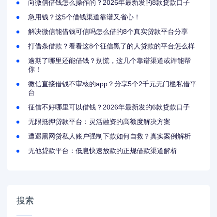
向微信借钱怎么操作的？2026年最新发的8款贷款口子
急用钱？这5个借钱渠道靠谱又省心！
解决微信能借钱可信吗怎么借的8个真实贷款平台分享
打借条借款？看看这8个征信黑了的人贷款的平台怎么样
逾期了哪里还能借钱？别慌，这几个靠谱渠道或许能帮
你！
微信直接借钱不审核的app？分享5个2千元无门槛私借平
台
征信不好哪里可以借钱？2026年最新发的6款贷款口子
无限抵押贷款平台：灵活融资的高额度解决方案
遭遇黑网贷私人账户强制下款如何自救？真实案例解析
无他贷款平台：低息快速放款的正规借款渠道解析
搜索