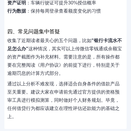
资产证明
：车辆行驶证可提升30%授信概率
行为数据
：保持每周登录查看额度变化的习惯
四、常见问题集中答疑
收集了近期读者最关心的五个问题，比如
"银行卡流水不
足怎么办"
这种情况，其实可以上传微信零钱通或余额宝
的资产截图作为补充材料。需要注意的是，所有操作都
要在完整阅读《用户协议》的前提下进行，特别是关于
逾期罚息的计算方式部分。
通过以上分析不难发现，选择适合自身条件的借款产品
至关重要。建议大家在申请前先通过官方提供的资格预
审工具进行模拟测算，同时做好个人财务规划。毕竟，
任何借贷行为都应该建立在理性评估还款能力的基础之
上。