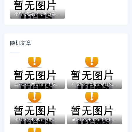
小辉贷容易下款吗就选这7个4千元黑户无条件...
随机文章
五花八门网贷口子下载？网友亲测7个黑户花都...
广发银行信用记录优化政策解析，贷款用户必...
小额网贷4000元分期长的正规网贷平台，人人...
征信修复有妙招！信用贷款全攻略助你重拾梦...