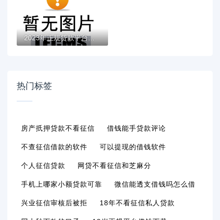
2023年正规贷款平台推荐：如何安全避坑选择...
热门标签
房产扺押贷款不看征信
借钱能手贷款评论
不查征信借款的软件
可以提现的借钱软件
个人征信贷款
网贷不看征信和芝麻分
手机上哪家小额贷款可靠
微信能透支借钱吗怎么借
兴业征信审核后被拒
18年不看征信私人贷款