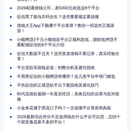
2026昭通借钱公司，差5000元就选这8个平台
征信黑了能当兵吗女生？这些重要规定要搞懂
借钱大王App下载哪个平台靠谱？教你一招选对正规渠
道！
小额网贷2千元小额借款平台正规利息低，婚前抵押贷不
看配偶征信的8个平台介绍
征信大数据不过关？这些渠道借钱不看记录，真实经验分
享！
平台贷款买保险必读：利弊分析及避坑指南
不用查征信的小额网贷有哪些？这几类平台申请门槛低
不伤征信的正规贷款平台下载指南及避坑技巧
时代花借款逾期一年真实经历：亲身总结的后果与应对措
施
小金来花属于黑花口子吗？一文搞懂平台资质和风险
2026最新综合评分不足急用钱在什么平台可以贷，总结十
个跟安逸花差不多的平台！