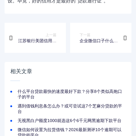
设。毕竟，好的信用才是最好的"贷款通行证"。
上一篇
下一篇
江苏银行美团信用卡
企业微信口子什么意
宽限期政策详解：还
思？揭秘贷款圈隐藏
款规则与注意事项
的申请渠道
相关文章
什么平台贷款最快的速度最好下款？分享8个类似高炮口
子的平台
遇到借钱利息条怎么办？或可尝试这7个芝麻分贷款的平
台
无视黑白户额度1000就选这6个6千元网黑逾期下款平台
微信如何设置为拉货借钱？2026最新测评10个逾期可以
贷款的平台