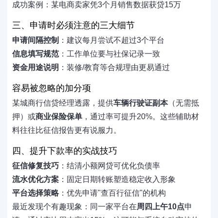
成功案例：某电商卖家凭3个月销售数据获贷15万
三、申请时必须注意的三大细节
申请间隔控制
：建议每月尝试不超过3个平台
信息填写规范
：工作单位要与社保记录一致
资金用途说明
：装修/教育等合规理由更易通过
容易被忽略的加分项
某城商行信贷经理透露，提供
车辆行驶证副本
（无需抵
押）或
商业保险保单
，通过率可提升20%。这些辅助材
料往往比征信报告更有说服力。
四、提升下款率的实战技巧
征信修复技巧
：结清小额网贷可优化负债率
流水优化方案
：固定日期转账塑造稳定收入形象
平台选择策略
：优先申请"查百行征信"的机构
最近发现个有趣现象：同一家平台在
周四上午10点
申