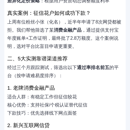
差异化定价策略
：根据用户资质动态调整额度利率
真实案例：征信花户如何成功下款？
上周有位粉丝小张（化名），近半年申请了8次网贷都被
拒。我们帮他筛选了某
消费金融产品
，通过提供支付宝
年度账单+工作证明，最终批了2.8万额度。这个案例说
明，选对平台比盲目申请更重要。
二、5大实测靠谱渠道推荐
经过三个月跟踪测试，筛选出以下
通过率排名前五
的平
台（按申请难易度排序）：
1. 老牌消费金融产品
适合人群：有稳定工作但征信较花
核心优势：支持社保/个税认证替代征信
下款技巧：优先选择线下网点面签
2. 新兴互联网信贷