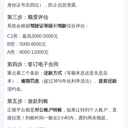
身份证号后四位），防止信息泄露。
第三步：额度评估
系统会根据
驾驶证等级
和
驾龄
综合评估：
C1照：最高3000-5000元
B照：5000-8000元
A照：8000-12000元
第四步：签订电子合同
重点看三个条款：
还款方式
（等额本息还是先息后
本）、
逾期罚息
（超过36%年化利率违法）、
提前还款
违约金。
第五步：放款到账
正规平台都是
对公账户转账
，如果让转到个人账户，直
接拉黑！到账时间一般在2小时内，遇到周末顺延。