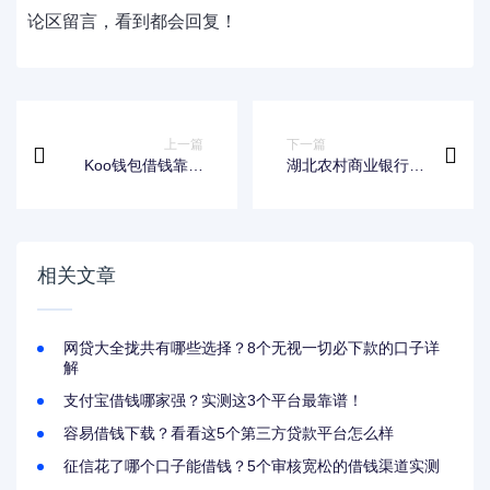
论区留言，看到都会回复！
上一篇
下一篇
Koo钱包借钱靠谱
湖北农村商业银行房
吗？征信花了还能用
贷调解全攻略：周期
吗？真实测评告诉你
多久？如何高效办
答案
理？
相关文章
网贷大全拢共有哪些选择？8个无视一切必下款的口子详
解
支付宝借钱哪家强？实测这3个平台最靠谱！
容易借钱下载？看看这5个第三方贷款平台怎么样
征信花了哪个口子能借钱？5个审核宽松的借钱渠道实测