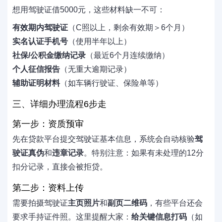
想用驾驶证借5000元，这些材料缺一不可：
有效期内驾驶证
（C照以上，剩余有效期＞6个月）
实名认证手机号
（使用半年以上）
社保/公积金缴纳记录
（最近6个月连续缴纳）
个人征信报告
（无重大逾期记录）
辅助证明材料
（如车辆行驶证、保险单等）
三、详细办理流程6步走
第一步：资质预审
先在贷款平台提交驾驶证基本信息，系统会自动核验
驾
驶证真伪
和
违章记录
。特别注意：如果有未处理的12分
扣分记录，直接会被拒贷。
第二步：资料上传
需要拍摄驾驶证
主页照片
和
副页二维码
，有些平台还会
要求手持证件照。这里提醒大家：
给关键信息打码
（如