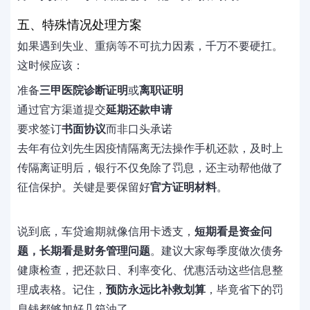
五、特殊情况处理方案
如果遇到失业、重病等不可抗力因素，千万不要硬扛。
这时候应该：
准备
三甲医院诊断证明
或
离职证明
通过官方渠道提交
延期还款申请
要求签订
书面协议
而非口头承诺
去年有位刘先生因疫情隔离无法操作手机还款，及时上
传隔离证明后，银行不仅免除了罚息，还主动帮他做了
征信保护。关键是要保留好
官方证明材料
。
说到底，车贷逾期就像信用卡透支，
短期看是资金问
题，长期看是财务管理问题
。建议大家每季度做次债务
健康检查，把还款日、利率变化、优惠活动这些信息整
理成表格。记住，
预防永远比补救划算
，毕竟省下的罚
息钱都够加好几箱油了。