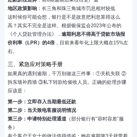
地区政策影响
：长三角和珠三角城市罚息相对较低
这时候你可能会想，银行是不是故意把利息算得这么
高？其实不完全是这样。根据银保监会2023年公布的
《个人贷款管理办法》，
逾期利息不得高于贷款市场报
价利率（LPR）的4倍
，目前来看年化上限大概在15%左
右。
三、紧急应对策略手册
如果真的遇到逾期，千万别做这三件事：①关机失联 ②
拆东墙补西墙 ③私下转款给催收人员。正确的处理步骤
应该是：
第一步：立即存入当期最低还款
第二步：当天致电客服说明情况
第三步：申请特别处理通道
（部分银行有"容时容差"服
务）
有个客户王女士的做法值得借鉴：她在逾期第3天就带着