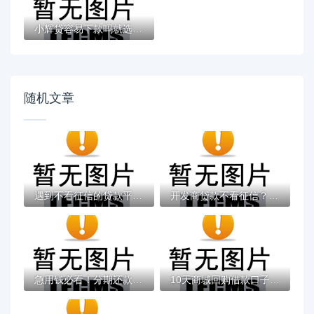
小辉贷容易下款吗就选这7个4千元黑户无条件...
随机文章
遇到不看征信的贷款平台怎么办？或可尝试这...
开发商贷款不看征信？网友亲测8个18岁能贷款...
急用钱必看！分期还款的借钱平台推荐，轻松...
10天商城回购借款口子靠谱吗？最新申请攻略...