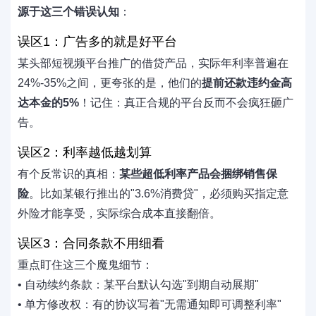
源于这三个错误认知
：
误区1：广告多的就是好平台
某头部短视频平台推广的借贷产品，实际年利率普遍在
24%-35%之间，更夸张的是，他们的
提前还款违约金高
达本金的5%
！记住：真正合规的平台反而不会疯狂砸广
告。
误区2：利率越低越划算
有个反常识的真相：
某些超低利率产品会捆绑销售保
险
。比如某银行推出的"3.6%消费贷"，必须购买指定意
外险才能享受，实际综合成本直接翻倍。
误区3：合同条款不用细看
重点盯住这三个魔鬼细节：
• 自动续约条款：某平台默认勾选"到期自动展期"
• 单方修改权：有的协议写着"无需通知即可调整利率"