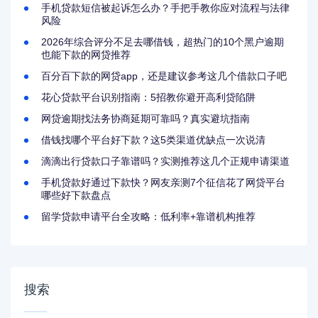
手机贷款短信被起诉怎么办？手把手教你应对流程与法律
风险
2026年综合评分不足去哪借钱，超热门的10个黑户逾期
也能下款的网贷推荐
百分百下款的网贷app，还是建议参考这几个借款口子吧
花心贷款平台识别指南：5招教你避开高利贷陷阱
网贷逾期找法务协商延期可靠吗？真实避坑指南
借钱找哪个平台好下款？这5类渠道优缺点一次说清
滴滴出行贷款口子靠谱吗？实测推荐这几个正规申请渠道
手机贷款好通过下款快？网友亲测7个征信花了网贷平台
哪些好下款盘点
留学贷款申请平台全攻略：低利率+靠谱机构推荐
搜索