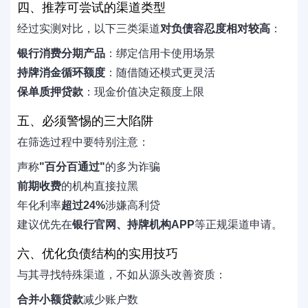
四、推荐可尝试的渠道类型
经过实测对比，以下三类渠道
对负债容忍度相对较高
：
银行消费分期产品
：绑定信用卡使用场景
持牌消金循环额度
：随借随还模式更灵活
保单质押贷款
：现金价值决定额度上限
五、必须警惕的三大陷阱
在筛选过程中要特别注意：
声称
"百分百通过"
的多为诈骗
前期收费
的机构直接拉黑
年化利率
超过24%
涉嫌高利贷
建议优先在
银行官网、持牌机构APP
等正规渠道申请。
六、优化负债结构的实用技巧
与其寻找特殊渠道，不如从源头改善资质：
合并小额贷款
减少账户数