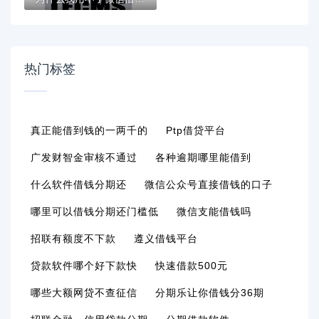
热门标签
真正能借到钱的一两千的
Ptp借贷平台
广发财智金审核不通过
各种逾期哪里能借到
什么软件借钱分期还
微信公众号直接借钱的口子
哪里可以借钱分期还门槛低
微信支能借钱吗
招联有额度不下款
遵义借钱平台
贷款软件哪个好下款快
快速借款500元
哪些大额网贷不查征信
分期乐让你借钱分36期