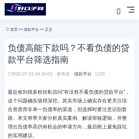
首页
>>
借款平台
>> 正文
负债高能下款吗？不看负债的贷
款平台筛选指南
2025-07-23 04:20:03
发布在：
借款平台
225
最近收到很多粉丝私信问“有没有不看负债的贷款平台”，
这个问题确实值得深挖。其实市场上确实存在更关注综
合资质而非单一负债率的渠道，但选择时要注意识别套
路。本文将带大家分析真实案例、解读审核逻辑，并整
理出负债率高仍有机会的申请方向，最后附上避免踩坑
的实用建议。