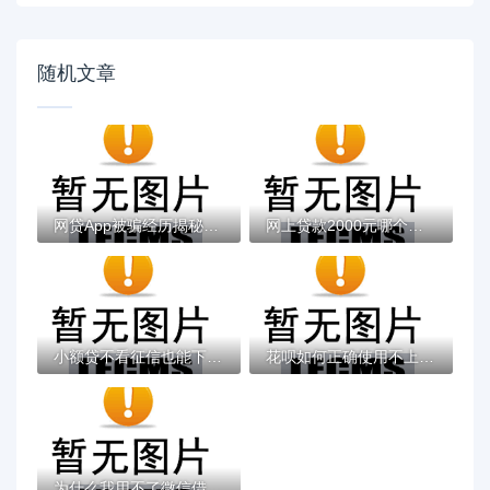
随机文章
网贷App被骗经历揭秘：如何识别并避免贷款陷...
网上贷款2000元哪个平台最好贷过？真实测评...
小额贷不看征信也能下款？放款快的平台盘点
花呗如何正确使用不上征信？避坑指南全解析
为什么我用不了微信借钱？2026最新测评10个...