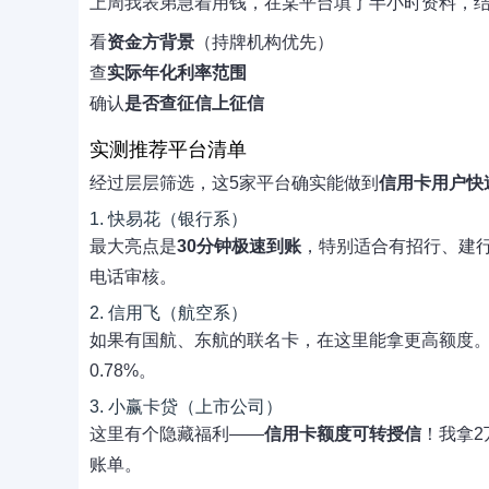
上周我表弟急着用钱，在某平台填了半小时资料，结
看
资金方背景
（持牌机构优先）
查
实际年化利率范围
确认
是否查征信上征信
实测推荐平台清单
经过层层筛选，这5家平台确实能做到
信用卡用户快
1. 快易花（银行系）
最大亮点是
30分钟极速到账
，特别适合有招行、建行
电话审核。
2. 信用飞（航空系）
如果有国航、东航的联名卡，在这里能拿更高额度
0.78%。
3. 小赢卡贷（上市公司）
这里有个隐藏福利——
信用卡额度可转授信
！我拿2
账单。