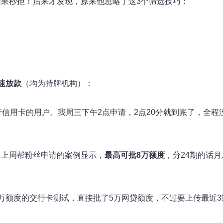
果秒拒！后来才发现，原来他忽略了这3个筛选技巧：
速放款
（均为持牌机构）：
信用卡的用户。我周三下午2点申请，2点20分就到账了，全程
。上周帮粉丝申请的案例显示，
最高可批8万额度
，分24期的话月
万额度的交行卡测试，直接批了5万网贷额度，不过要上传最近3