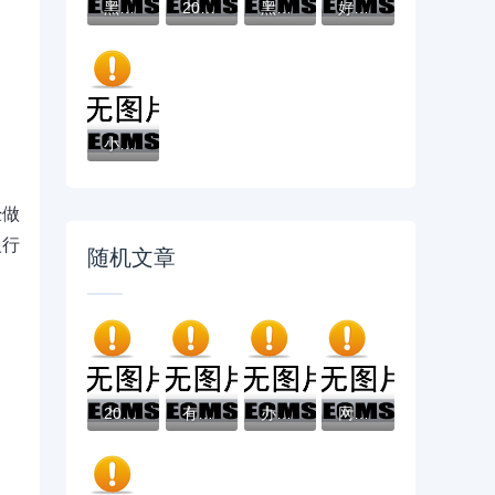
黑户有逾期哪里能借到钱啊急用！看这5个黑户...
2025不看征信负债的网贷百分百下款，最新5个...
黑户能下款的app口子有哪些？今天带来10款黑...
好分期哪个口子好下款？老哥实测避坑贷款平...
小辉贷容易下款吗就选这7个4千元黑户无条件...
经做
银行
随机文章
2026年征信不好哪里可以借钱？盘点十大靠谱...
有没有不看征信的借款app？这五类正规渠道帮...
办贷款不看征信？这5个渠道让你快速解决资金...
网友：备用口袋借钱？求介绍几款先还利息后...