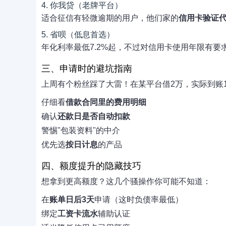
4. 你我贷（老牌平台）
适合征信有轻微逾期的用户，他们家的
信用卡验证
5. 省呗（低息首选）
年化利率最低7.2%起，不过对信用卡使用年限有要
三、申请时的避坑指南
上周有个粉丝踩了大雷！在某平台借2万，实际到账
仔细看
借款合同里的费用明细
确认
还款日是否自动扣款
警惕"包装资料"的中介
优先选
按日计息
的产品
四、额度提升的隐藏技巧
想拿到更高额度？这几个骚操作你可能不知道：
在
账单日后3天
申请（这时负债率最低）
绑定
工资卡流水
辅助认证