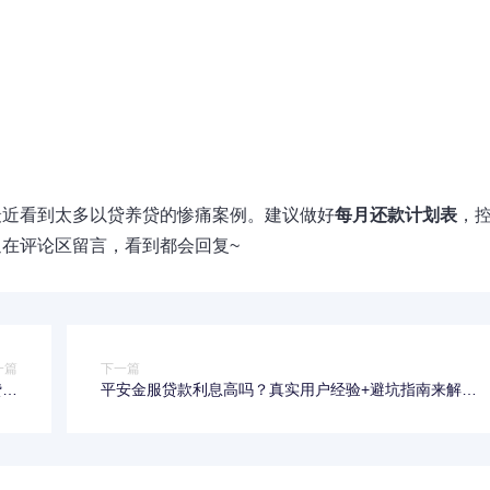
最近看到太多以贷养贷的惨痛案例。建议做好
每月还款计划表
，
迎在评论区留言，看到都会回复~
一篇
下一篇
贷攻
平安金服贷款利息高吗？真实用户经验+避坑指南来解
略
答！