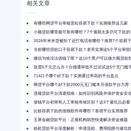
相关文章
有哪些网贷平台审核宽松容易下款？实测推荐这几家
小额贷款哪里最可靠有哪些？7个逾期太多仍可下款的
2026年米米贷被拒了还打电话有哪些？推荐7个容易
当前哪些贷款口子容易下款？老哥实测这5个平台审批
微信为啥没法借钱了呢？这10个黑户可以做大额贷款
急需5千元怎么办？白领通审批不过试试这5个无门槛
714口子哪个好下款？实测通过率高的平台盘点
网贷平台哪个好下款2000元无门槛本月借款平台力荐
违规贷款平台清退指南：如何识别风险并保护资金安
借钱平台初审和人工审核有啥区别？这3个避坑点必看
比较容易下款的借钱软件有哪些？靠谱平台实用推荐
玉屏金融贷款平台：正规机构助您快速解决资金难题
租机贷款平台深度解析：申请流程、费用陷阱与避坑