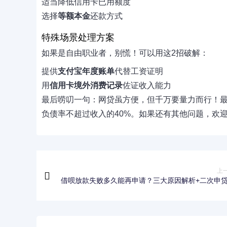
适当降低信用卡已用额度
选择
等额本金
还款方式
特殊场景处理方案
如果是自由职业者，别慌！可以用这2招破解：
提供
支付宝年度账单
代替工资证明
用
信用卡境外消费记录
佐证收入能力
最后唠叨一句：网贷虽方便，但千万要量力而行！
负债率不超过收入的40%。如果还有其他问题，欢
上
借呗放款失败多久能再申请？三大原因解析+二次申