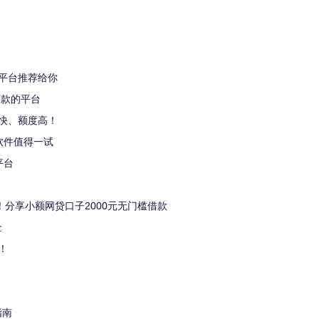
平台推荐给你
下款的平台
快、额度高！
软件值得一试
平台
！分享小额网贷口子2000元无门槛借款
全
！
指南