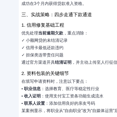
成功在3个月内获得贷款准入资格。
三、实战策略：四步走通下款通道
1. 信用修复基础工程
优先处理
当前逾期欠款
，重点消除：
✓ 小额网贷的未结清记录
✓ 信用卡最低还款违约
✓ 担保类连带责任问题
通过官方渠道开具
结清证明
，并主动上传至人行征
2. 资料包装的关键细节
在填写申请资料时，注意以下要点：
•
职业信息
：选择教育、医疗等稳定性行业
•
收入证明
：使用支付宝工资条功能生成流水
•
联系人设置
：添加信用良好的亲友号码
某案例显示，将职业从“自由职业”改为“自媒体运营”