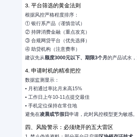
3. 平台筛选的黄金法则
根据风控严格程度排序：
① 银行系产品（谨慎尝试）
② 持牌消费金融（重点攻克）
③ 合规网贷平台（优先选择）
④ 助贷机构（注意费率）
建议先从
额度3000元以下、期限3个月
的产品试水，
4. 申请时机的精准把控
数据监测显示：
• 月初通过率比月末高15%
• 工作日上午10-11点提交最佳
• 手机定位保持在常住地
避免在
凌晨或节假日
申请，此时风控模型更为敏感
四、风险警示：必须绕开的五大雷区
1. 禁止伪造资料：部分平台已启用
区块链存证技术