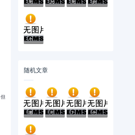
黑户有逾期哪里能借到钱啊急用！看这5个黑户...
2025不看征信负债的网贷百分百下款，最新5个...
黑户能下款的app口子有哪些？今天带来10款黑...
好分期哪个口子好下款？老哥实测避坑贷款平...
小辉贷容易下款吗就选这7个4千元黑户无条件...
随机文章
，但
哪些口子无视黑白可下款的？这9个晚上高炮秒...
可以分36期的正规平台有哪些？超全盘点+避坑...
7天贷款的口子有哪些？这些渠道审批快、门槛...
什么借款口子好下款就选这8个1千元秒下700芝...