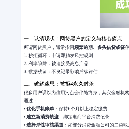
一、认清现状：网贷黑户的定义与核心痛点
所谓网贷黑户，通常指因
频繁逾期、多头借贷或征
1. 秒拒循环：申请即触发风控规则
2. 利率陷阱：被迫接受高息产品
3. 数据残留：不良记录影响后续评估
二、破解迷思：被拒≠永久封杀
很多用户误以为信用污点会伴随终身，其实金融机
通过：
•
优化手机账单
：保持6个月以上稳定缴费
•
建立新消费轨迹
：绑定电商平台消费记录
•
选择弹性审核渠道
：如部分消费金融公司的二类账