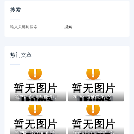
搜索
热门文章
黑户有逾期哪里能借到钱啊急用！看这5个黑户...
2025不看征信负债的网贷百分百下款，最新5个...
黑户能下款的app口子有哪些？今天带来10款黑...
好分期哪个口子好下款？老哥实测避坑贷款平...