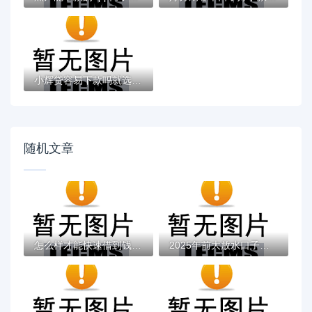
小辉贷容易下款吗就选这7个4千元黑户无条件...
随机文章
怎么样才能快速借到钱有哪些？6个不看征信网...
2025年前大放水口子盘点 这些低息贷款别错过