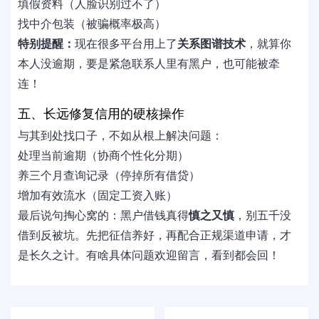
填假资料（人脸识别过不了）
找中介包装（被骗概率极高）
特别提醒：
现在很多平台用上了
关系图谱技术
，就算你
本人没逾期，要是紧急联系人里有黑户，也可能被牵
连！
五、长远修复信用的硬核操作
与其到处找口子，不如从根上解决问题：
处理当前逾期（协商个性化分期）
养三个月查询记录（停掉所有借贷）
增加有效流水（固定工资入账）
最后说句掏心窝的：黑户借钱真得
慎之又慎
，别五千没
借到反被坑。先把征信养好，再配合正规渠道申请，才
是长久之计。有啥具体问题欢迎留言，看到都会回！