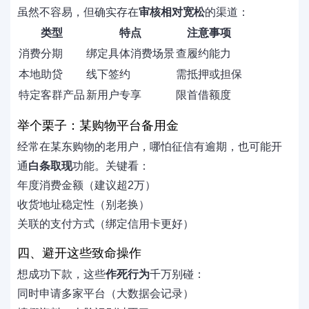
虽然不容易，但确实存在
审核相对宽松
的渠道：
类型
特点
注意事项
消费分期
绑定具体消费场景
查履约能力
本地助贷
线下签约
需抵押或担保
特定客群产品
新用户专享
限首借额度
举个栗子：某购物平台备用金
经常在某东购物的老用户，哪怕征信有逾期，也可能开
通
白条取现
功能。关键看：
年度消费金额（建议超2万）
收货地址稳定性（别老换）
关联的支付方式（绑定信用卡更好）
四、避开这些致命操作
想成功下款，这些
作死行为
千万别碰：
同时申请多家平台（大数据会记录）