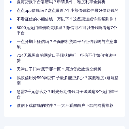
夏河贷款平台靠谱吗？申请条件、额度利率全解析
点点app借钱吗？盘点最新7个小额借钱软件最好借到钱的
不看征信的小额借钱一万以下？这些渠道或许能帮到你！
5000元无门槛借款去哪里？微信可不可以借钱啊看这7个
平台
一点分期上征信吗？全面解析贷款平台征信影响与注意事
项
714无视黑白的网贷口子现状解析：征信不佳如何快速申
贷
天津口子门村属于哪个区？周边贷款政策全解析
蚂蚁信用分590网贷口子最多能贷多少？实测额度+避坑指
南
急需2千元怎么办？时光分期借钱口子试试这8个无门槛平
台
微信下载借钱的软件？十大不看黑白户下款的网贷推荐