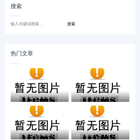
搜索
热门文章
黑户有逾期哪里能借到钱啊急用！看这5个黑户...
2025不看征信负债的网贷百分百下款，最新5个...
黑户能下款的app口子有哪些？今天带来10款黑...
好分期哪个口子好下款？老哥实测避坑贷款平...