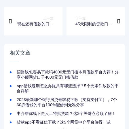
上一篇
下一篇
现在还有借款的口子
45天限制的贷款口子
吗？5个正规渠道实
灵活周转？优缺点深
测解析
度解析及申请避坑指
南
相关文章
招财钱包容易下款吗4000元无门槛本月借款平台力荐！分
享小额网贷口子4000元无门槛借款
app借钱逾期怎么办拢共有哪些选择？5个无条件放款的平
台详解
2026最新哪个银行房贷最容易下款（支持支付宝），7个
60岁借钱的平台100%能借到无私分享
中介帮你线下走人工特批贷款？这3个关键点必须了解！
贷款app不看征信下载？这5个网贷中介平台值得一试