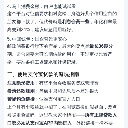
4. 马上消费金融：白户也能试试看
这个平台对征信要求相对宽松，身边好几个信用空白的
朋友都下款了。但代价就是
利息会高一些
，年化利率最
高去到24%，建议应急用用就好。
5. 中邮钱包：国企背景更安心
邮政储蓄银行旗下的产品，最大的卖点是
最长36期分
期
。适合需要大额长期借款的用户，不过审批比较严
格，要准备好工资流水和社保记录。
三、使用支付宝贷款的避坑指南
注意隐形费用
：有些平台会收服务费或管理费
看清还款规则
：等额本息和先息后本差别很大
警惕钓鱼链接
：认准支付宝官方入口
上个月有个粉丝就中招了，在浏览器搜到假界面，差点
被骗走验证码。这里教大家个绝招——
所有正规贷款入
口都必须从支付宝APP内部进入
，外部链接一律不要