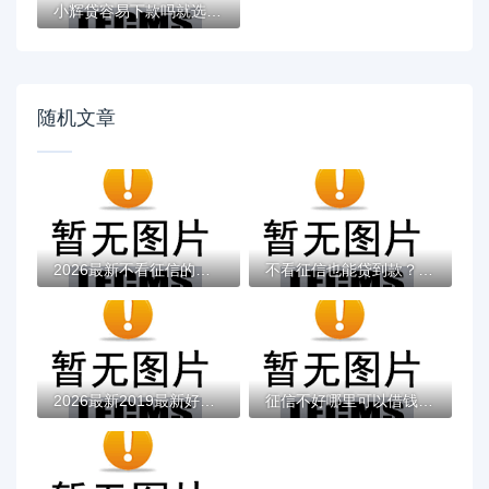
小辉贷容易下款吗就选这7个4千元黑户无条件...
随机文章
2026最新不看征信的贷款平台，总结十个50岁...
不看征信也能贷到款？这些“隐藏渠道”或许...
2026最新2019最新好下款的口子，总结十个黑...
征信不好哪里可以借钱？盘点最新10个无视当...