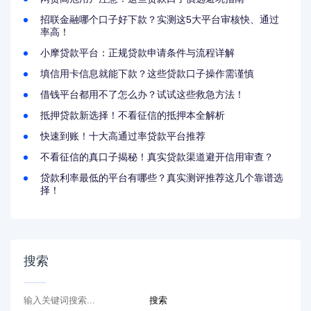
招联金融哪个口子好下款？实测这5大平台审核快、通过
率高！
小摩贷款平台：正规贷款申请条件与流程详解
填信用卡信息就能下款？这些贷款口子操作需谨慎
借钱平台都用不了怎么办？试试这些救急方法！
抵押贷款新选择！不看征信的抵押本全解析
快速到账！十大高通过率贷款平台推荐
不看征信的真口子揭秘！真实贷款渠道避开信用审查？
贷款利率最低的平台有哪些？真实测评推荐这几个靠谱选
择！
搜索