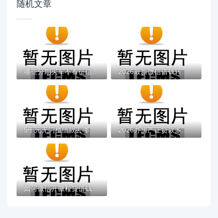
随机文章
哪些分期买车不看征信（最新发布！）10个网...
2026最新微信借钱转支付宝（支持支付宝），...
5千元无门槛借款去哪里？信用借钱贷款看这5...
2026办房产证贷款多久下款好，差1万元就选这...
如何微信开微粒贷借钱呢？盘点最新9个51卡农...