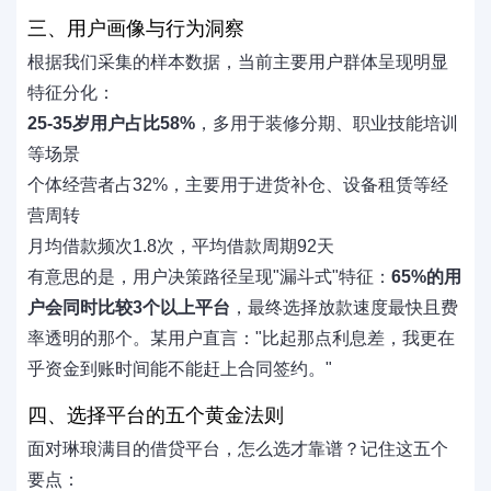
三、用户画像与行为洞察
根据我们采集的样本数据，当前主要用户群体呈现明显
特征分化：
25-35岁用户占比58%
，多用于装修分期、职业技能培训
等场景
个体经营者占32%，主要用于进货补仓、设备租赁等经
营周转
月均借款频次1.8次，平均借款周期92天
有意思的是，用户决策路径呈现"漏斗式"特征：
65%的用
户会同时比较3个以上平台
，最终选择放款速度最快且费
率透明的那个。某用户直言："比起那点利息差，我更在
乎资金到账时间能不能赶上合同签约。"
四、选择平台的五个黄金法则
面对琳琅满目的借贷平台，怎么选才靠谱？记住这五个
要点：