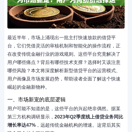
最近半年，市场上涌现出一批主打快速放款的借贷平
台，它们凭借灵活的审核机制和智能化的操作流程，正
在改变传统金融行业的游戏规则。这些平台究竟解决了
用户哪些痛点？背后有哪些技术支撑？选择时又该注意
哪些风险？本文将深度解析新型借贷平台的运营模式、
用户画像及市场发展趋势，帮助读者全面了解这个快速
崛起的金融新物种。
一、市场新宠的底层逻辑
用户可能不知道的是，这些平台的兴起绝非偶然。据某
第三方机构调研显示，
2023年Q2季度线上借贷业务同比
增长率达47%
，远超传统金融机构的增速。这背后其实