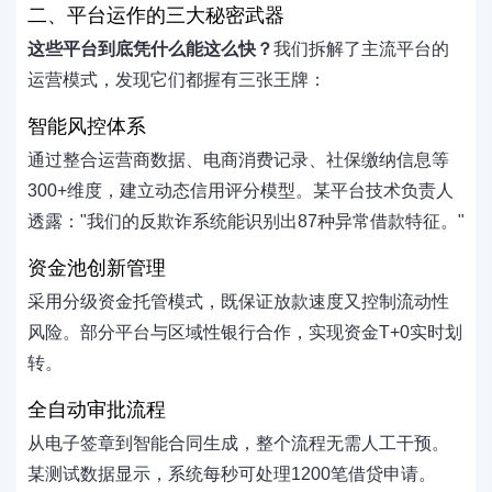
二、平台运作的三大秘密武器
这些平台到底凭什么能这么快？
我们拆解了主流平台的
运营模式，发现它们都握有三张王牌：
智能风控体系
通过整合运营商数据、电商消费记录、社保缴纳信息等
300+维度，建立动态信用评分模型。某平台技术负责人
透露："我们的反欺诈系统能识别出87种异常借款特征。"
资金池创新管理
采用分级资金托管模式，既保证放款速度又控制流动性
风险。部分平台与区域性银行合作，实现资金T+0实时划
转。
全自动审批流程
从电子签章到智能合同生成，整个流程无需人工干预。
某测试数据显示，系统每秒可处理1200笔借贷申请。