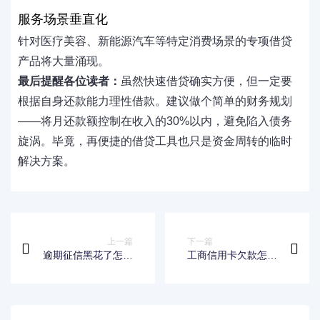
服务场景垂直化
针对医疗美容、新能源汽车等特定消费场景的专项借贷
产品将大量涌现。
最后提醒各位读者：
虽然快速借贷确实方便，但一定要
根据自身还款能力理性借款。建议做个简单的财务规划
——将月还款额控制在收入的30%以内，避免陷入债务
旋涡。毕竟，再便捷的借贷工具也只是资金周转的临时
解决方案。
上一篇
下一篇
逾期征信黑花了怎么
工商信用卡欠款怎么
办？后果严重吗？补
查？三种方法教你快
救方法全解析
速查清账单