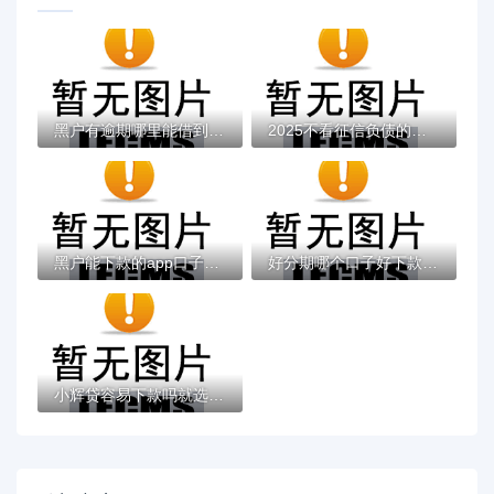
黑户有逾期哪里能借到钱啊急用！看这5个黑户...
2025不看征信负债的网贷百分百下款，最新5个...
黑户能下款的app口子有哪些？今天带来10款黑...
好分期哪个口子好下款？老哥实测避坑贷款平...
小辉贷容易下款吗就选这7个4千元黑户无条件...