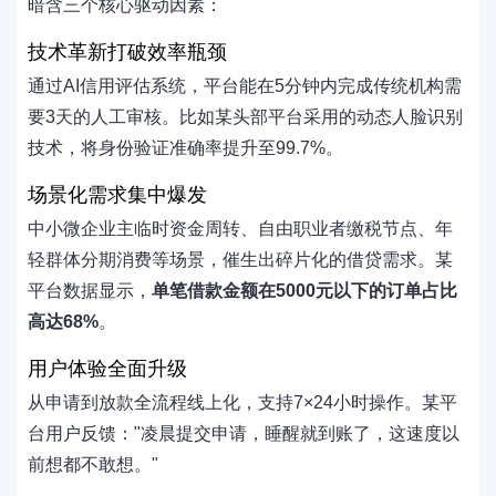
暗含三个核心驱动因素：
技术革新打破效率瓶颈
通过AI信用评估系统，平台能在5分钟内完成传统机构需
要3天的人工审核。比如某头部平台采用的动态人脸识别
技术，将身份验证准确率提升至99.7%。
场景化需求集中爆发
中小微企业主临时资金周转、自由职业者缴税节点、年
轻群体分期消费等场景，催生出碎片化的借贷需求。某
平台数据显示，
单笔借款金额在5000元以下的订单占比
高达68%
。
用户体验全面升级
从申请到放款全流程线上化，支持7×24小时操作。某平
台用户反馈："凌晨提交申请，睡醒就到账了，这速度以
前想都不敢想。"