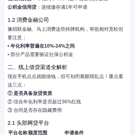
公积金信用贷
：连续缴存满1年可申请
1.2 消费金融公司
像招联金融、马上消费这些持牌机构，审批相对宽松但
要注意：
• 年化利率普遍在10%-24%之间
• 部分产品需要验证社保公积金
二、线上借贷渠道全解析
现在手机点点就能借钱，但可别闭着眼睛乱点！重点看
这三点：
① 是否具备放贷资质
② 综合年化利率是否超过36%红线
③ 合同是否存在隐藏费用
2.1 头部网贷平台
平台名称
额度范围
申请条件