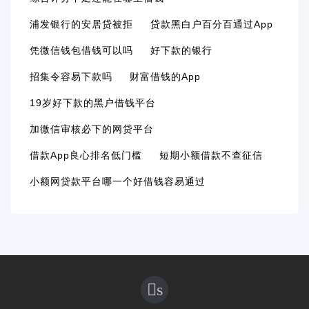
浦发银行的安居贷被拒
贷款黑白户百分百通过app
凭微信钱包借钱可以吗
好下款的银行
招集令容易下款吗
财富借钱的app
19岁好下款的黑户借钱平台
加微信审核必下的网贷平台
借款app良心排名低门槛
短期小额借款不查征信
小额网贷款平台哪一个好借钱容易通过
s