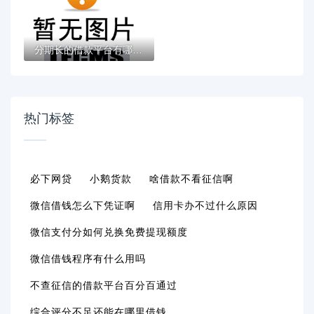
分期长的借款平台有哪些？分享7个6千元无门...
热门标签
必下网贷
小鹅货款
啥借款不看征信啊
微信借钱怎么下凭证啊
信用卡办不过什么原因
微信支付分如何兑换免费提现额度
微信借钱程序有什么用吗
不查征信的借款平台百分百通过
综合评分不足还能在哪里借钱