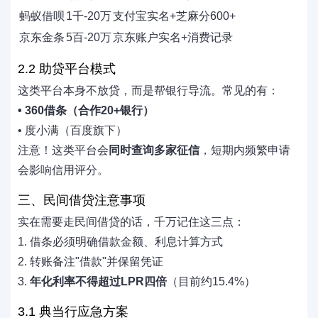
蚂蚁借呗
1千-20万
支付宝实名+芝麻分600+
京东金条
5百-20万
京东账户实名+消费记录
2.2 助贷平台模式
这类平台本身不放贷，而是帮银行导流。常见的有：
• 360借条（合作20+银行）
• 度小满（百度旗下）
注意！这类平台会
同时查询多家征信
，短期内频繁申请
会影响信用评分。
三、民间借贷注意事项
实在需要走民间借贷的话，千万记住这三点：
1. 借条必须明确借款金额、利息计算方式
2. 转账备注"借款"并保留凭证
3.
年化利率不得超过LPR四倍
（目前约15.4%）
3.1 典当行应急方案