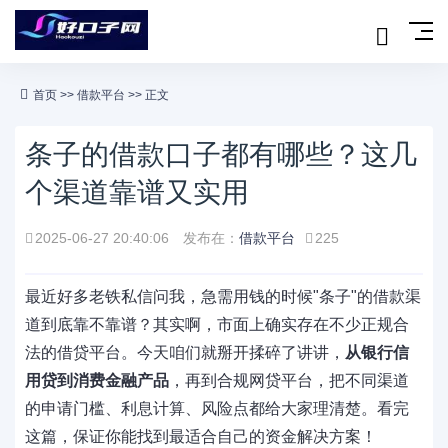
首页
>>
借款平台
>> 正文
条子的借款口子都有哪些？这几
个渠道靠谱又实用
2025-06-27 20:40:06
发布在：
借款平台
225
最近好多老铁私信问我，急需用钱的时候"条子"的借款渠
道到底靠不靠谱？其实啊，市面上确实存在不少正规合
法的借贷平台。今天咱们就掰开揉碎了讲讲，
从银行信
用贷到消费金融产品
，再到合规网贷平台，把不同渠道
的申请门槛、利息计算、风险点都给大家理清楚。看完
这篇，保证你能找到最适合自己的资金解决方案！