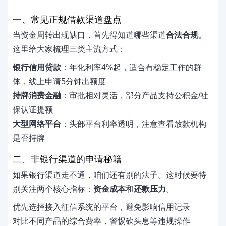
一、常见正规借款渠道盘点
当资金周转出现缺口，首先得知道哪些渠道
合法合规
。
这里给大家梳理三类主流方式：
银行信用贷款
：年化利率4%起，适合有稳定工作的群
体，线上申请5分钟出额度
持牌消费金融
：审批相对灵活，部分产品支持公积金/社
保认证提额
大型网络平台
：头部平台利率透明，注意查看放款机构
是否持牌
二、非银行渠道的申请秘籍
如果银行渠道走不通，咱们还有别的法子。这时候要特
别关注两个核心指标：
资金成本
和
还款压力
。
优先选择接入征信系统的平台，避免影响信用记录
对比不同产品的综合费率，警惕砍头息等违规操作