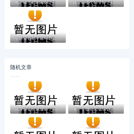
黑户能下款的app口子有哪些？今天带来10款黑...
好分期哪个口子好下款？老哥实测避坑贷款平...
小辉贷容易下款吗就选这7个4千元黑户无条件...
随机文章
凭身份证快速放款！2023年正规贷款平台推荐...
有一个微信怎么借钱？十个逾期也不怕的支付...