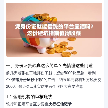
一、身份证贷款真这么简单？先搞懂这些门道
前几天老张在工地摔伤了腿，想借5000块应急，看到
个"
仅需身份证秒下款
"的广告，结果填完资料对方说要交
2000元保证金...其实这里有个误区大家要注意：
1.1 金融机构的审核底线
银行和正规平台至少要查
央行征信记录