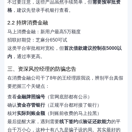
不过要注意，这些产品虽然手续简单，但
需要预审批资
格
，建议先登录手机银行查看。
2.2 持牌消费金融
马上消费金融：新用户最高5万额度
招联好期贷：芝麻分650可试
这类平台审批相对宽松，但
首次借款建议控制在5000以
内
，通过率更高。
三、资深风控经理的防骗忠告
在消费金融公司干了8年的王经理跟我说，辨别平台真假
要把握三个关键点：
查看
金融牌照编号
（官网底部都有公示）
确认
资金存管银行
（正规平台都对接了银行）
核对
实际到账金额
（到账前收费的马上拉黑）
最后提醒大家，遇到需要
线下签约
或
验证还款能力
的平
台千万小心，这种十有八九是骗子设的局。其实最好的