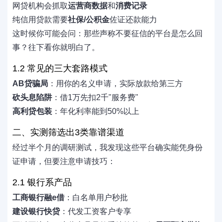
网贷机构会抓取
运营商数据
和
消费记录
纯信用贷款需要
社保/公积金
佐证还款能力
这时候你可能会问：那些声称不要征信的平台是怎么回
事？往下看你就明白了。
1.2 常见的三大套路模式
AB贷骗局
：用你的名义申请，实际放款给第三方
砍头息陷阱
：借1万先扣2千"服务费"
高利贷包装
：年化利率能到50%以上
二、实测筛选出3类靠谱渠道
经过半个月的调研测试，我发现这些平台确实能凭身份
证申请，但要注意申请技巧：
2.1 银行系产品
工商银行融e借
：白名单用户秒批
建设银行快贷
：代发工资客户专享