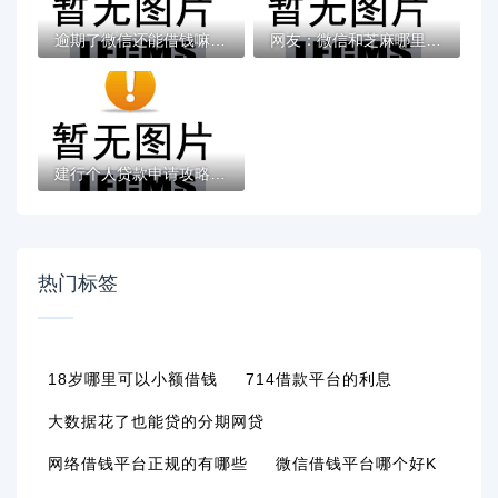
逾期了微信还能借钱嘛安全吗？9个靠谱网贷平...
网友：微信和芝麻哪里更好借钱？求介绍几款...
建行个人贷款申请攻略：低利率、灵活期限，...
热门标签
18岁哪里可以小额借钱
714借款平台的利息
大数据花了也能贷的分期网贷
网络借钱平台正规的有哪些
微信借钱平台哪个好k