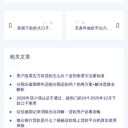
上一篇
下一篇
容易下款的大口子推
无条件放款平台六六
荐：资质宽松审核快
钱包有哪些？这些细
的借款渠道
节要注意！
相关文章
黑户急需五万块贷款怎么办？这些靠谱方法要知道
分期乐逾期两年还能分期还款吗？协商方案+解决思路全
解析
2026年贷小强认证不通过，超热门的10个2025年12月下
款口子推荐
征信逾期记录消除办法详解：贷款用户必看攻略
微众银行贷款是什么？揭秘这款线上贷款平台的真实使用
体验