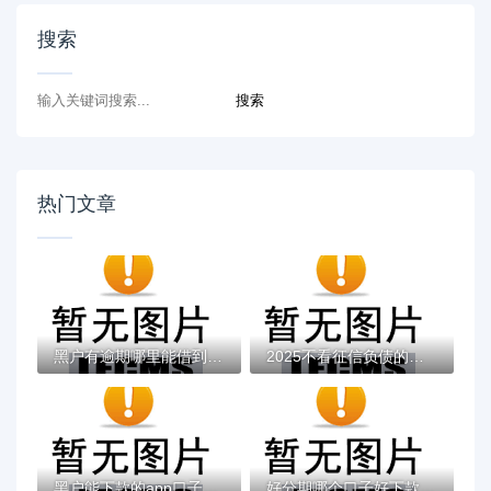
搜索
热门文章
黑户有逾期哪里能借到钱啊急用！看这5个黑户...
2025不看征信负债的网贷百分百下款，最新5个...
黑户能下款的app口子有哪些？今天带来10款黑...
好分期哪个口子好下款？老哥实测避坑贷款平...