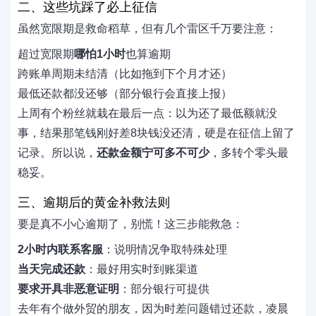
二、这些坑踩了必上征信
虽然宽限期是救命稻草，但有几个雷区千万要注意：
超过宽限期
哪怕1小时
也算逾期
跨账单周期未结清（比如拖到下个月才还）
最低还款都没还够（部分银行会直接上报）
上周有个粉丝就栽在最后一点：以为还了最低额就没
事，结果那笔钱刚好差8块钱没还清，硬是在征信上留了
记录。所以说，
还款金额宁可多不可少
，多转个零头最
稳妥。
三、逾期后的黄金补救法则
要是真不小心逾期了，别慌！这三步能救急：
2小时内联系客服
：说明情况争取特殊处理
当天完成还款
：最好用实时到账渠道
要求开具非恶意证明
：部分银行可提供
去年有个做外贸的朋友，因为时差问题错过还款，凌晨