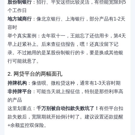
股份制银行
：招行、平安这些比较灵活，有些能宽限到5
个工作日
地方城商行
：像北京银行、上海银行，部分产品有1-2天
容时
举个真实案例：去年双十一，王姐忘了还信用卡，第4天
早上赶紧补上。后来查征信报告，嘿！还真没留下记
录。不过她用的是某股份制银行的卡，要是换成其他银
行可能就悬了。
2. 网贷平台的两幅面孔
持牌机构
：像借呗、微粒贷这种，通常有1-3天容时期
非持牌平台
：可能当天就上报征信，特别是那些利率高
的产品
这里划重点：
千万别被自动扣款失败坑了！
有些平台扣
款失败后，宽限期就开始倒计时了。建议设置还款提醒
+余额监控双保险。