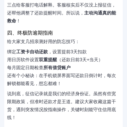
三点给客服打电话解释。客服核实后不仅没上报征信，
还帮他调整了还款提醒时间。所以说，
主动沟通真的能
救命
！
四、终极防逾期指南
给大家支几招亲测好用的防忘技巧：
绑定
工资卡自动还款
，设置提前3天扣款
用日历软件设置
双重提醒
（还款日前3天+当天）
每月固定日期检查
所有借贷账户
还有个小秘诀：在手机锁屏界面写还款日倒计时，每次
解锁都能看见，想忘都难！
说到底，征信记录就是我们的经济身份证。虽然有些宽
限期政策，但准时还款才是王道。建议大家收藏这篇干
货，遇到突发情况按指南操作，关键时刻能守住信用底
线！