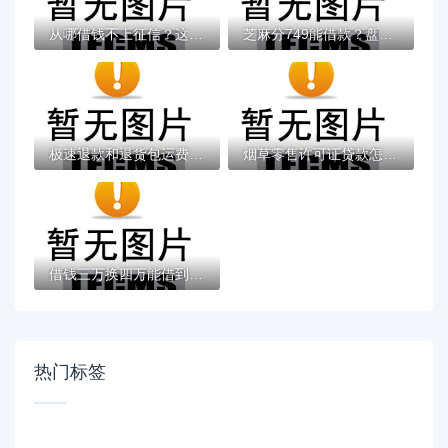
从哪借钱不上征信？这几种隐藏渠道或许能成...
芝麻分749能借款？盘点最新7个征信不好负债...
极速退款和退货包运费是一回事吗？贷款用户...
烟草零售许可证贷款怎么申请？这些渠道和条...
借钱三万换四万能借到钱吗？8千元无门槛借款...
热门标签