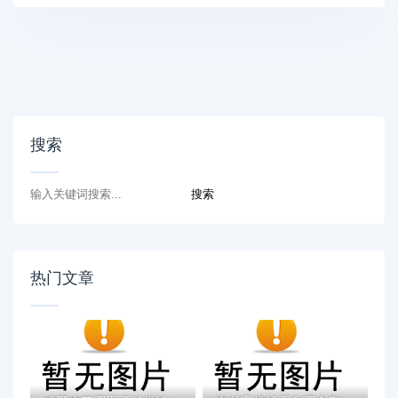
搜索
热门文章