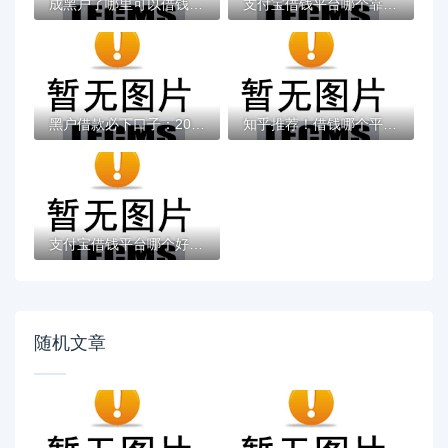
成黑户了哪里可以借钱急用啊，2025五大专属...
支付宝借钱平台哪个靠谱？实测这5款低息灵活...
黑户借款必下口子：2025推荐5个通过率100%的...
知乎推荐！借钱哪个平台靠谱？这5个低息正规...
支付宝借钱平台哪个好？实测推荐这3个靠谱低...
随机文章