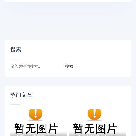
搜索
热门文章