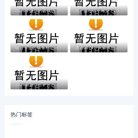
2026年微信的借钱功能在哪里，超热门的10个...
黑户急用钱不网贷？2026最新测评10个不看征...
银行卡里的钱有利息吗？贷款用户必看的利息...
遭遇0874开头催收别慌张！三步教你正确处理...
2026最新综合评分不足去哪借钱（支持微信）...
热门标签