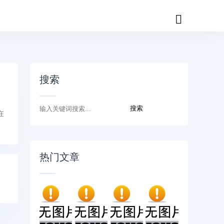
搜索
在
热门文章